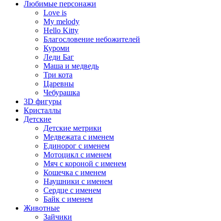
Любимые персонажи
Love is
My melody
Hello Kitty
Благословение небожителей
Куроми
Леди Баг
Маша и медведь
Три кота
Царевны
Чебурашка
3D фигуры
Кристаллы
Детские
Детские метрики
Медвежата с именем
Единорог с именем
Мотоцикл с именем
Мяч с короной с именем
Кошечка с именем
Наушники с именем
Сердце с именем
Байк с именем
Животные
Зайчики