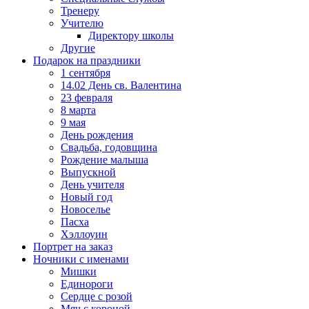
Тренеру
Учителю
Директору школы
Другие
Подарок на праздники
1 сентября
14.02 День св. Валентина
23 февраля
8 марта
9 мая
День рождения
Свадьба, годовщина
Рождение малыша
Выпускной
День учителя
Новый год
Новоселье
Пасха
Хэллоуин
Портрет на заказ
Ночники с именами
Мишки
Единороги
Сердце с розой
Мяч с короной