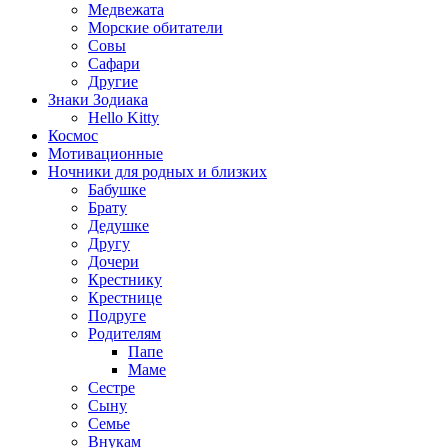
Медвежата
Морские обитатели
Совы
Сафари
Другие
Знаки Зодиака
Hello Kitty
Космос
Мотивационные
Ночники для родных и близких
Бабушке
Брату
Дедушке
Другу
Дочери
Крестнику
Крестнице
Подруге
Родителям
Папе
Маме
Сестре
Сыну
Семье
Внукам