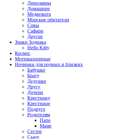
Динозавры
Домашние
Медвежата
Морские обитатели
Совы
Сафари
Другие
Знаки Зодиака
Hello Kitty
Космос
Мотивационные
Ночники для родных и близких
Бабушке
Брату
Дедушке
Другу
Дочери
Крестнику
Крестнице
Подруге
Родителям
Папе
Маме
Сестре
Сыну