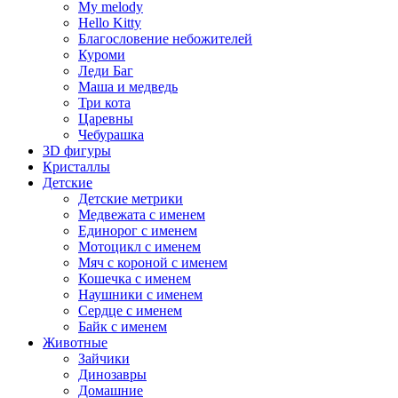
My melody
Hello Kitty
Благословение небожителей
Куроми
Леди Баг
Маша и медведь
Три кота
Царевны
Чебурашка
3D фигуры
Кристаллы
Детские
Детские метрики
Медвежата с именем
Единорог с именем
Мотоцикл с именем
Мяч с короной с именем
Кошечка с именем
Наушники с именем
Сердце с именем
Байк с именем
Животные
Зайчики
Динозавры
Домашние