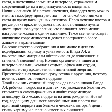
света, а настоящим элементом интерьера, отражающим
современный ритм и индивидуальность владельца.
Ночник оснащён 16 цветами свечения, благодаря чему можно
менять атмосферу пространства — от спокойного мягкого
света до ярких насыщенных оттенков. Переключение цветов и
регулировка яркости осуществляются с помощью пульта
дистанционного управления, что позволяет легко менять
настроение комнаты одним касанием. Такое свечение создаёт
ощущение современности и делает пространство более
живым и выразительным.
Высокое качество изображения и внимание к деталям
подчёркивают харизму и узнаваемость Влада А4, а
качественные материалы обеспечивают долговечность и
стильный внешний вид. Ночник органично впишется в
интерьер спальни, комнаты отдыха, офиса или студии,
добавляя нотку вдохновения и позитивной энергии.
Презентабельная упаковка сразу готова к вручению, поэтому
ночник станет отличным подарком.
Такой ночник - отличный подарок для поклонников Влада
А4, ребенка, подростка и для тех, кто увлекается блогингом,
стремится к самовыражению и любит современную
атмосферу. Его можно подарить на день рождения, Новый
год, годовщину, день всех влюблённых или просто как
приятный сюрприз для близкого человека, который ценит
стиль, харизму и энергию известных личностей.