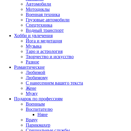
Автомобили
Мотоциклы
Военная техника
Грузовые автомобили
Спецтехника
Водный транспорт
Хобби и увлечения
Йога и медитация
Музыка
Таро и астрология
Творчество и искусство
Разное
Романтические
Любимой
Любимому
С нанесением вашего текста
Жене
Мужу
Подарок по профессиям
Военным
Воспитателю
Няне
Врачу
Парикмахер
Специальные службы