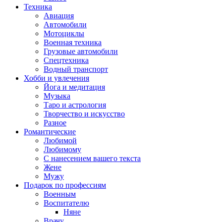
Техника
Авиация
Автомобили
Мотоциклы
Военная техника
Грузовые автомобили
Спецтехника
Водный транспорт
Хобби и увлечения
Йога и медитация
Музыка
Таро и астрология
Творчество и искусство
Разное
Романтические
Любимой
Любимому
С нанесением вашего текста
Жене
Мужу
Подарок по профессиям
Военным
Воспитателю
Няне
Врачу