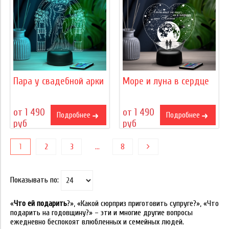
Пара у свадебной арки
Море и луна в сердце
от 1 490
от 1 490
Подробнее
Подробнее
руб
руб
1
2
3
…
8
Показывать по:
«
Что ей подарить
?», «Какой сюрприз приготовить супруге?», «Что
подарить на годовщину?» – эти и многие другие вопросы
ежедневно беспокоят влюбленных и семейных людей.