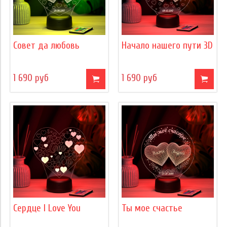
Совет да любовь
Начало нашего пути 3D
1 690 руб
1 690 руб
Сердце I Love You
Ты мое счастье