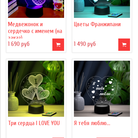
Медвежонок и
Цветы Франжипани
сердечко с именем (на
заказ)
1 690 руб
1 490 руб
Три сердца I LOVE YOU
Я тебя люблю...