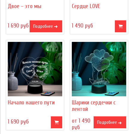
Двое - это мы
Сердце LOVE
1 690 руб
1 490 руб
Подробнее
Начало нашего пути
Шарики сердечки c
лентой
от 1 490
1 690 руб
Подробнее
руб