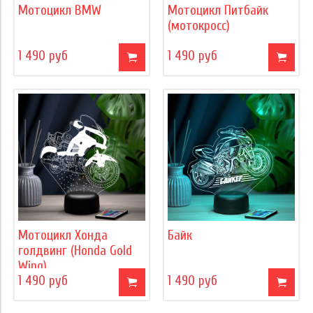
Мотоцикл BMW
Мотоцикл Питбайк
(мотокросс)
1 490 руб
1 490 руб
Мотоцикл Хонда
Байк
голдвинг (Honda Gold
Wing)
1 490 руб
1 490 руб