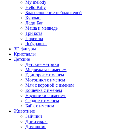
My melody
Hello Kitty
Благословение небожителей
Куроми
Леди Баг
Маша и медведь
Три кота
Царевны
Чебурашка
3D фигуры
Кристаллы
Детские
Детские метрики
Медвежата с именем
Единорог с именем
Мотоцикл с именем
Мяч с короной с именем
Кошечка с именем
Наушники с именем
Сердце с именем
Байк с именем
Животные
Зайчики
Динозавры
Домашние