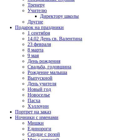
Тренеру
Учителю
Директору школы
Другие
Подарок на праздники
1 сентября
14.02 День св. Валентина
23 февраля
8 марта
9 мая
День рождения
Свадьба, годовщина
Рождение малыша
Выпускной
День учителя
Новый год
Новоселье
Пасха
Хэллоуин
Портрет на заказ
Ночники с именами
Мишки
Единороги
Сердце с розой
Мяч с короной