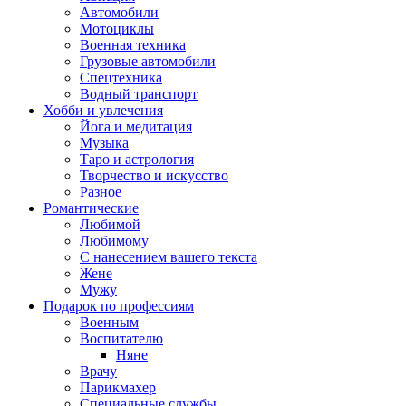
Автомобили
Мотоциклы
Военная техника
Грузовые автомобили
Спецтехника
Водный транспорт
Хобби и увлечения
Йога и медитация
Музыка
Таро и астрология
Творчество и искусство
Разное
Романтические
Любимой
Любимому
С нанесением вашего текста
Жене
Мужу
Подарок по профессиям
Военным
Воспитателю
Няне
Врачу
Парикмахер
Специальные службы