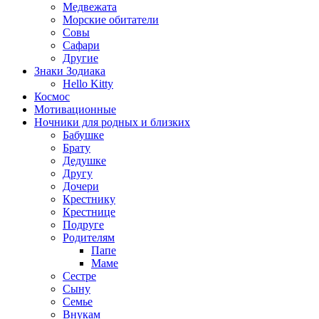
Медвежата
Морские обитатели
Совы
Сафари
Другие
Знаки Зодиака
Hello Kitty
Космос
Мотивационные
Ночники для родных и близких
Бабушке
Брату
Дедушке
Другу
Дочери
Крестнику
Крестнице
Подруге
Родителям
Папе
Маме
Сестре
Сыну
Семье
Внукам