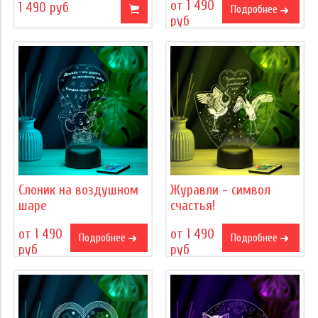
от 1 490
1 490 руб
Подробнее
руб
Слоник на воздушном
Журавли - символ
шаре
счастья!
от 1 490
от 1 490
Подробнее
Подробнее
руб
руб