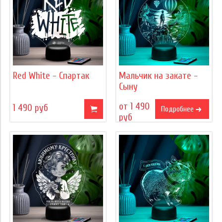
Red White - Спартак
Мальчик на закате -
Сыну
от 1 490
1 490 руб
Подробнее
руб