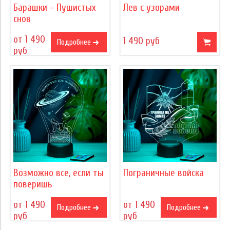
Барашки - Пушистых
Лев с узорами
снов
от 1 490
1 490 руб
Подробнее
руб
Возможно все, если ты
Пограничные войска
поверишь
от 1 490
от 1 490
Подробнее
Подробнее
руб
руб