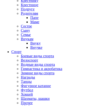
Крестнику
Крестнице
Подруге
Родителям
Папе
Маме
Сестре
Сыну
Семье
Внукам
Внуку
Внучке
Спорт
Боевые виды спорта
Велоспорт
Водные виды спорта
Гимнастика и акробатика
Зимние виды спорта
Награды
Танцы
Фигурное катание
Футбол
Хоккей
Шахматы, шашки
Прочее