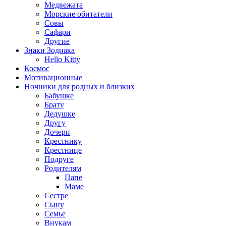
Медвежата
Морские обитатели
Совы
Сафари
Другие
Знаки Зодиака
Hello Kitty
Космос
Мотивационные
Ночники для родных и близких
Бабушке
Брату
Дедушке
Другу
Дочери
Крестнику
Крестнице
Подруге
Родителям
Папе
Маме
Сестре
Сыну
Семье
Внукам