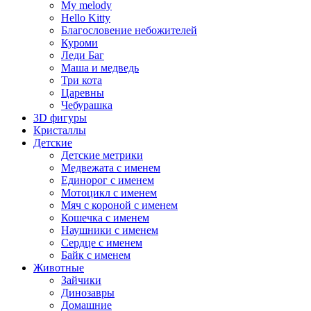
My melody
Hello Kitty
Благословение небожителей
Куроми
Леди Баг
Маша и медведь
Три кота
Царевны
Чебурашка
3D фигуры
Кристаллы
Детские
Детские метрики
Медвежата с именем
Единорог с именем
Мотоцикл с именем
Мяч с короной с именем
Кошечка с именем
Наушники с именем
Сердце с именем
Байк с именем
Животные
Зайчики
Динозавры
Домашние