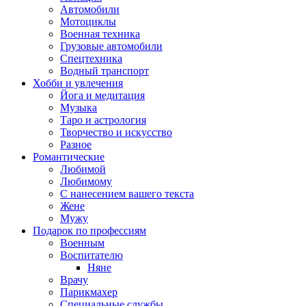
Автомобили
Мотоциклы
Военная техника
Грузовые автомобили
Спецтехника
Водный транспорт
Хобби и увлечения
Йога и медитация
Музыка
Таро и астрология
Творчество и искусство
Разное
Романтические
Любимой
Любимому
С нанесением вашего текста
Жене
Мужу
Подарок по профессиям
Военным
Воспитателю
Няне
Врачу
Парикмахер
Специальные службы