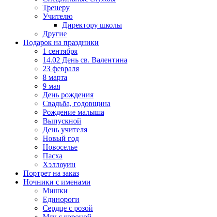
Тренеру
Учителю
Директору школы
Другие
Подарок на праздники
1 сентября
14.02 День св. Валентина
23 февраля
8 марта
9 мая
День рождения
Свадьба, годовщина
Рождение малыша
Выпускной
День учителя
Новый год
Новоселье
Пасха
Хэллоуин
Портрет на заказ
Ночники с именами
Мишки
Единороги
Сердце с розой
Мяч с короной