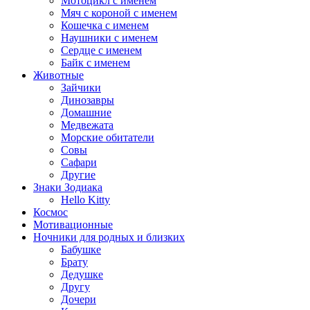
Мотоцикл с именем
Мяч с короной с именем
Кошечка с именем
Наушники с именем
Сердце с именем
Байк с именем
Животные
Зайчики
Динозавры
Домашние
Медвежата
Морские обитатели
Совы
Сафари
Другие
Знаки Зодиака
Hello Kitty
Космос
Мотивационные
Ночники для родных и близких
Бабушке
Брату
Дедушке
Другу
Дочери