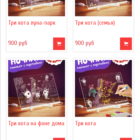
Три кота луна-парк
Три кота (семья)
900 руб
900 руб
Три кота на фоне дома
Три кота