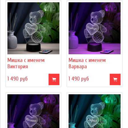
Мишка с именем
Мишка с именем
Виктория
Варвара
1 490 руб
1 490 руб