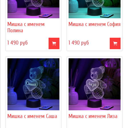
Мишка с именем
Мишка с именем София
Полина
1 490 руб
1 490 руб
Мишка с именем Саша
Мишка с именем Лиза