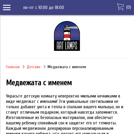
(
0
)
пн-пт с 10:00 до 18:00
Главная
Детские
Медвежата с именем
Медвежата с именем
Украсьте детскую комнату невероятно милыми ночниками в
виде медвежат с именами! Эти уникальные светильники не
только добавят уюта и тепла в спальню вашего малыша, но и
станут отличным подарком, который навсегда запомнится.
Изготовленные из безопасных материалов, они обеспечат
вашему ребенку спокойный сон и защитят его от темноты.
Каждый медвежонок декорирован персонализированным
именем вашего ребенка, что делает его уникальным и