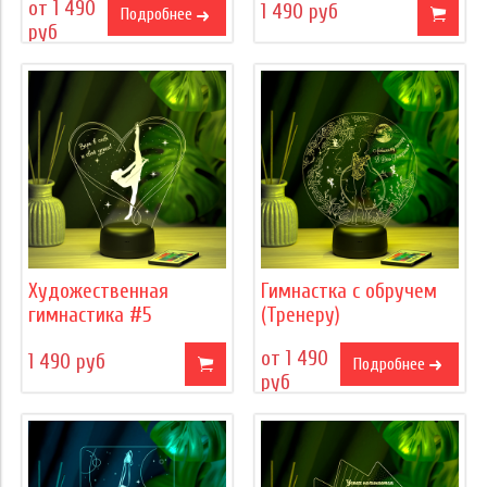
от 1 490
1 490 руб
Подробнее
руб
Художественная
Гимнастка с обручем
гимнастика #5
(Тренеру)
от 1 490
1 490 руб
Подробнее
руб