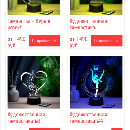
Гимнастка - Верь в
Художественная
успех!
гимнастика
от 1 490
от 1 490
Подробнее
Подробнее
руб
руб
Художественная
Художественная
гимнастика #3
гимнастика #4