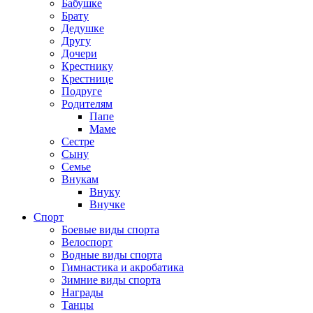
Бабушке
Брату
Дедушке
Другу
Дочери
Крестнику
Крестнице
Подруге
Родителям
Папе
Маме
Сестре
Сыну
Семье
Внукам
Внуку
Внучке
Спорт
Боевые виды спорта
Велоспорт
Водные виды спорта
Гимнастика и акробатика
Зимние виды спорта
Награды
Танцы