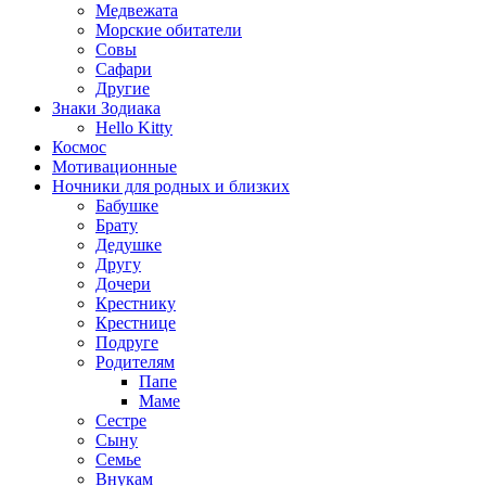
Медвежата
Морские обитатели
Совы
Сафари
Другие
Знаки Зодиака
Hello Kitty
Космос
Мотивационные
Ночники для родных и близких
Бабушке
Брату
Дедушке
Другу
Дочери
Крестнику
Крестнице
Подруге
Родителям
Папе
Маме
Сестре
Сыну
Семье
Внукам