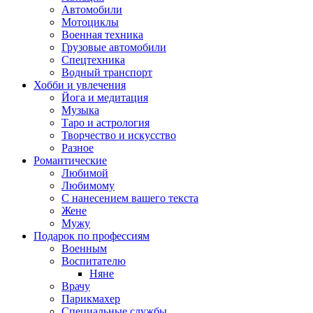
Автомобили
Мотоциклы
Военная техника
Грузовые автомобили
Спецтехника
Водный транспорт
Хобби и увлечения
Йога и медитация
Музыка
Таро и астрология
Творчество и искусство
Разное
Романтические
Любимой
Любимому
С нанесением вашего текста
Жене
Мужу
Подарок по профессиям
Военным
Воспитателю
Няне
Врачу
Парикмахер
Специальные службы