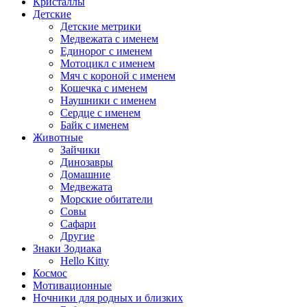
Кристаллы
Детские
Детские метрики
Медвежата с именем
Единорог с именем
Мотоцикл с именем
Мяч с короной с именем
Кошечка с именем
Наушники с именем
Сердце с именем
Байк с именем
Животные
Зайчики
Динозавры
Домашние
Медвежата
Морские обитатели
Совы
Сафари
Другие
Знаки Зодиака
Hello Kitty
Космос
Мотивационные
Ночники для родных и близких