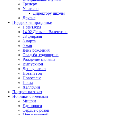
Тренеру
Учителю
Директору школы
Другие
Подарок на праздники
1 сентября
14.02 День св. Валентина
23 февраля
8 марта
9 мая
День рождения
Свадьба, годовщина
Рождение малыша
Выпускной
День учителя
Новый год
Новоселье
Пасха
Хэллоуин
Портрет на заказ
Ночники с именами
Мишки
Единороги
Сердце с розой
Мяч с короной