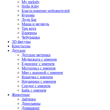
My melody
Hello Kitty
Благословение небожителей
Куроми
Леди Баг
Маша и медведь
Три кота
Царевны
Чебурашка
3D фигуры
Кристаллы
Детские
Детские метрики
Медвежата с именем
Единорог с именем
Мотоцикл с именем
Мяч с короной с именем
Кошечка с именем
Наушники с именем
Сердце с именем
Байк с именем
Животные
Зайчики
Динозавры
Домашние