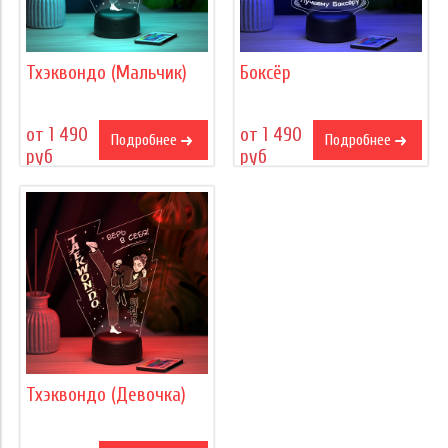
Тхэквондо (Мальчик)
Боксёр
от 1 490
от 1 490
Подробнее
Подробнее
руб
руб
Тхэквондо (Девочка)