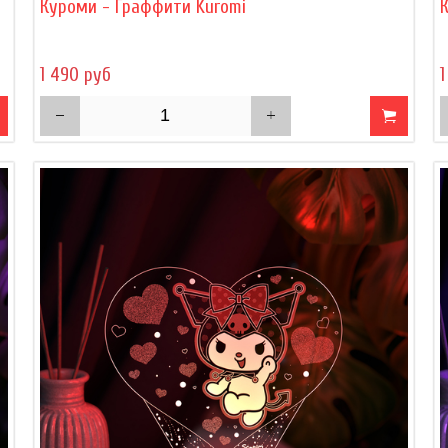
Куроми - Граффити Kuromi
1 490 руб
1