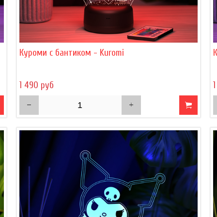
Куроми с бантиком - Kuromi
1 490 руб
1