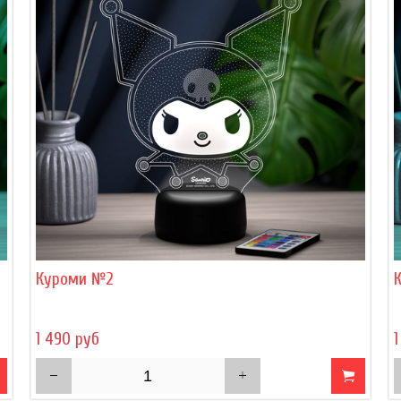
Куроми №2
1 490 руб
1