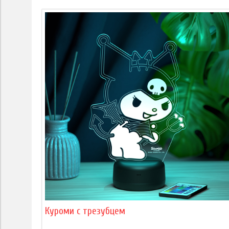
Куроми с трезубцем