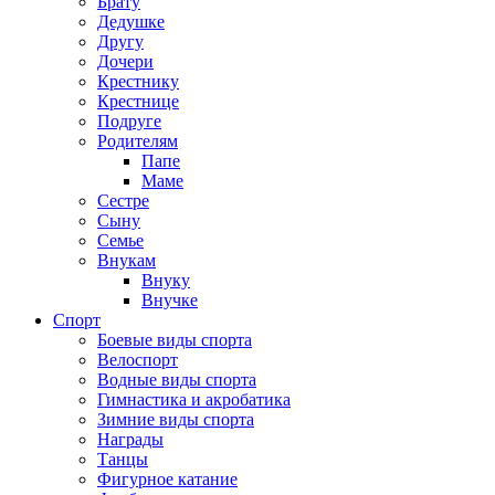
Брату
Дедушке
Другу
Дочери
Крестнику
Крестнице
Подруге
Родителям
Папе
Маме
Сестре
Сыну
Семье
Внукам
Внуку
Внучке
Спорт
Боевые виды спорта
Велоспорт
Водные виды спорта
Гимнастика и акробатика
Зимние виды спорта
Награды
Танцы
Фигурное катание