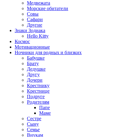
Медвежата
Морские обитатели
Совы
Сафари
Другие
Знаки Зодиака
Hello Kitty
Космос
Мотивационные
Ночники для родных и близких
Бабушке
Брату
Дедушке
Другу
Дочери
Крестнику
Крестнице
Подруге
Родителям
Папе
Маме
Сестре
Сыну
Семье
Внукам