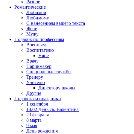
Разное
Романтические
Любимой
Любимому
С нанесением вашего текста
Жене
Мужу
Подарок по профессиям
Военным
Воспитателю
Няне
Врачу
Парикмахер
Специальные службы
Тренеру
Учителю
Директору школы
Другие
Подарок на праздники
1 сентября
14.02 День св. Валентина
23 февраля
8 марта
9 мая
День рождения