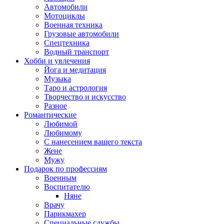
Автомобили
Мотоциклы
Военная техника
Грузовые автомобили
Спецтехника
Водный транспорт
Хобби и увлечения
Йога и медитация
Музыка
Таро и астрология
Творчество и искусство
Разное
Романтические
Любимой
Любимому
С нанесением вашего текста
Жене
Мужу
Подарок по профессиям
Военным
Воспитателю
Няне
Врачу
Парикмахер
Специальные службы