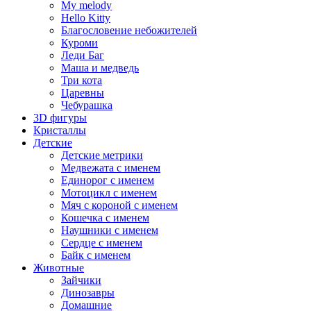
My melody
Hello Kitty
Благословение небожителей
Куроми
Леди Баг
Маша и медведь
Три кота
Царевны
Чебурашка
3D фигуры
Кристаллы
Детские
Детские метрики
Медвежата с именем
Единорог с именем
Мотоцикл с именем
Мяч с короной с именем
Кошечка с именем
Наушники с именем
Сердце с именем
Байк с именем
Животные
Зайчики
Динозавры
Домашние