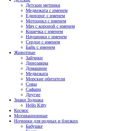
Детские метрики
Медвежата с именем
Единорог с именем
Мотоцикл с именем
Мяч с короной с именем
Кошечка с именем
Наушники с именем
Сердце с именем
Байк с именем
Животные
Зайчики
Динозавры
Домашние
Медвежата
Морские обитатели
Совы
Сафари
Другие
Знаки Зодиака
Hello Kitty
Космос
Мотивационные
Ночники для родных и близких
Бабушке