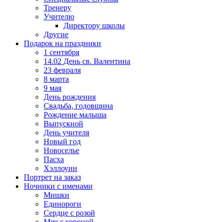
Тренеру
Учителю
Директору школы
Другие
Подарок на праздники
1 сентября
14.02 День св. Валентина
23 февраля
8 марта
9 мая
День рождения
Свадьба, годовщина
Рождение малыша
Выпускной
День учителя
Новый год
Новоселье
Пасха
Хэллоуин
Портрет на заказ
Ночники с именами
Мишки
Единороги
Сердце с розой
Мяч с короной