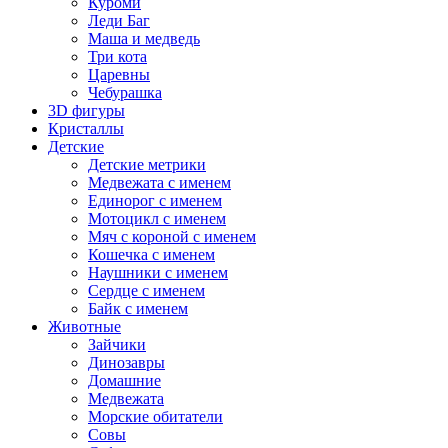
Куроми
Леди Баг
Маша и медведь
Три кота
Царевны
Чебурашка
3D фигуры
Кристаллы
Детские
Детские метрики
Медвежата с именем
Единорог с именем
Мотоцикл с именем
Мяч с короной с именем
Кошечка с именем
Наушники с именем
Сердце с именем
Байк с именем
Животные
Зайчики
Динозавры
Домашние
Медвежата
Морские обитатели
Совы