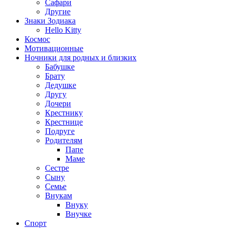
Сафари
Другие
Знаки Зодиака
Hello Kitty
Космос
Мотивационные
Ночники для родных и близких
Бабушке
Брату
Дедушке
Другу
Дочери
Крестнику
Крестнице
Подруге
Родителям
Папе
Маме
Сестре
Сыну
Семье
Внукам
Внуку
Внучке
Спорт