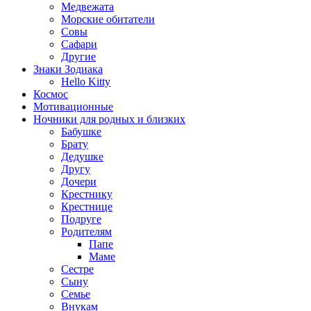
Медвежата
Морские обитатели
Совы
Сафари
Другие
Знаки Зодиака
Hello Kitty
Космос
Мотивационные
Ночники для родных и близких
Бабушке
Брату
Дедушке
Другу
Дочери
Крестнику
Крестнице
Подруге
Родителям
Папе
Маме
Сестре
Сыну
Семье
Внукам