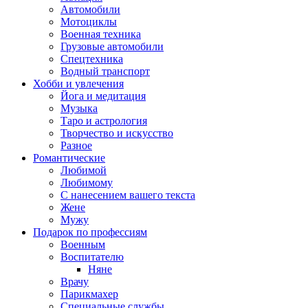
Автомобили
Мотоциклы
Военная техника
Грузовые автомобили
Спецтехника
Водный транспорт
Хобби и увлечения
Йога и медитация
Музыка
Таро и астрология
Творчество и искусство
Разное
Романтические
Любимой
Любимому
С нанесением вашего текста
Жене
Мужу
Подарок по профессиям
Военным
Воспитателю
Няне
Врачу
Парикмахер
Специальные службы