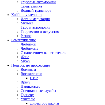
Грузовые автомобили
Спецтехника
Водный транспорт
Хобби и увлечения
Йога и медитация
Музыка
Таро и астрология
Творчество и искусство
Разное
Романтические
Любимой
Любимому
С нанесением вашего текста
Жене
Мужу
Подарок по профессиям
Военным
Воспитателю
Няне
Врачу
Парикмахер
Специальные службы
Тренеру
Учителю
Директору школы