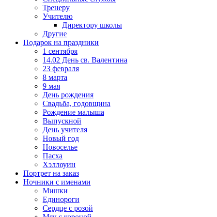
Тренеру
Учителю
Директору школы
Другие
Подарок на праздники
1 сентября
14.02 День св. Валентина
23 февраля
8 марта
9 мая
День рождения
Свадьба, годовщина
Рождение малыша
Выпускной
День учителя
Новый год
Новоселье
Пасха
Хэллоуин
Портрет на заказ
Ночники с именами
Мишки
Единороги
Сердце с розой
Мяч с короной