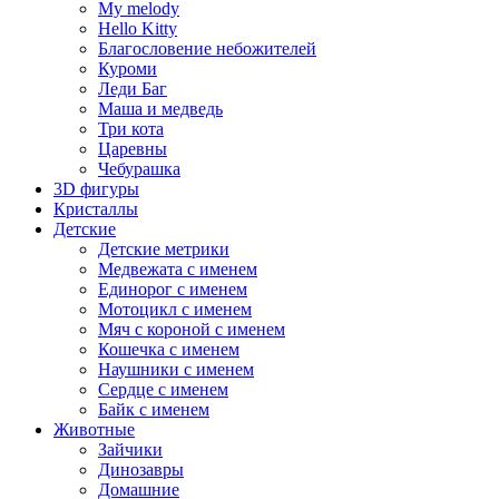
My melody
Hello Kitty
Благословение небожителей
Куроми
Леди Баг
Маша и медведь
Три кота
Царевны
Чебурашка
3D фигуры
Кристаллы
Детские
Детские метрики
Медвежата с именем
Единорог с именем
Мотоцикл с именем
Мяч с короной с именем
Кошечка с именем
Наушники с именем
Сердце с именем
Байк с именем
Животные
Зайчики
Динозавры
Домашние