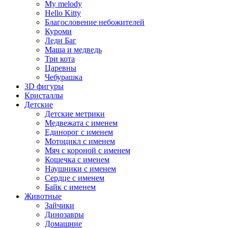
My melody
Hello Kitty
Благословение небожителей
Куроми
Леди Баг
Маша и медведь
Три кота
Царевны
Чебурашка
3D фигуры
Кристаллы
Детские
Детские метрики
Медвежата с именем
Единорог с именем
Мотоцикл с именем
Мяч с короной с именем
Кошечка с именем
Наушники с именем
Сердце с именем
Байк с именем
Животные
Зайчики
Динозавры
Домашние