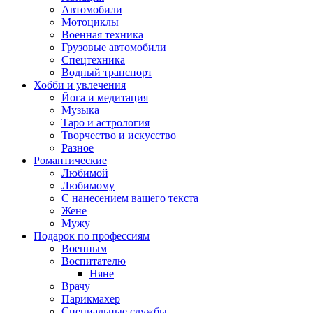
Автомобили
Мотоциклы
Военная техника
Грузовые автомобили
Спецтехника
Водный транспорт
Хобби и увлечения
Йога и медитация
Музыка
Таро и астрология
Творчество и искусство
Разное
Романтические
Любимой
Любимому
С нанесением вашего текста
Жене
Мужу
Подарок по профессиям
Военным
Воспитателю
Няне
Врачу
Парикмахер
Специальные службы