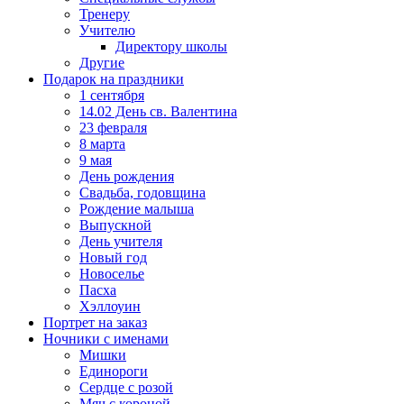
Тренеру
Учителю
Директору школы
Другие
Подарок на праздники
1 сентября
14.02 День св. Валентина
23 февраля
8 марта
9 мая
День рождения
Свадьба, годовщина
Рождение малыша
Выпускной
День учителя
Новый год
Новоселье
Пасха
Хэллоуин
Портрет на заказ
Ночники с именами
Мишки
Единороги
Сердце с розой
Мяч с короной