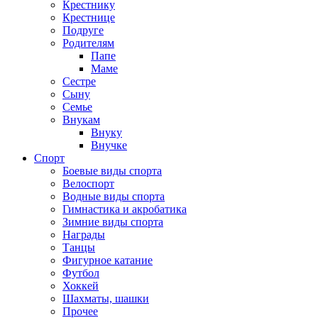
Крестнику
Крестнице
Подруге
Родителям
Папе
Маме
Сестре
Сыну
Семье
Внукам
Внуку
Внучке
Спорт
Боевые виды спорта
Велоспорт
Водные виды спорта
Гимнастика и акробатика
Зимние виды спорта
Награды
Танцы
Фигурное катание
Футбол
Хоккей
Шахматы, шашки
Прочее