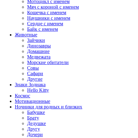
Мотоцикл с именем
Мяч с короной с именем
Кошечка с именем
Наушники с именем
Сердце с именем
Байк с именем
Животные
Зайчики
Динозавры
Домашние
Медвежата
Морские обитатели
Совы
Сафари
Другие
Знаки Зодиака
Hello Kitty
Космос
Мотивационные
Ночники для родных и близких
Бабушке
Брату
Дедушке
Другу
Дочери