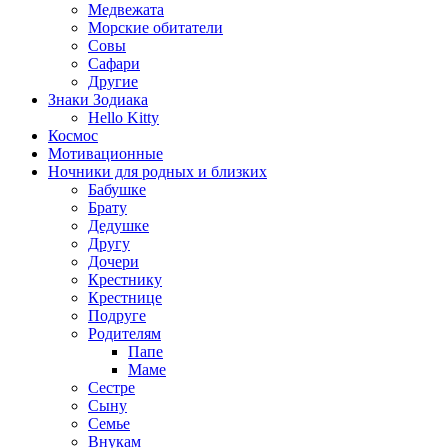
Медвежата
Морские обитатели
Совы
Сафари
Другие
Знаки Зодиака
Hello Kitty
Космос
Мотивационные
Ночники для родных и близких
Бабушке
Брату
Дедушке
Другу
Дочери
Крестнику
Крестнице
Подруге
Родителям
Папе
Маме
Сестре
Сыну
Семье
Внукам