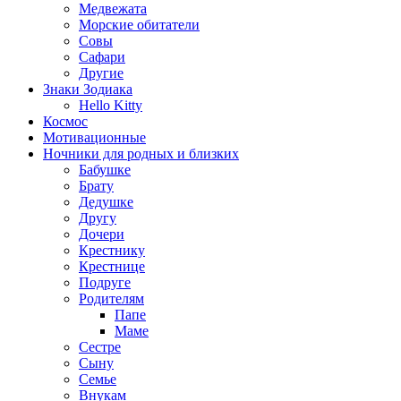
Медвежата
Морские обитатели
Совы
Сафари
Другие
Знаки Зодиака
Hello Kitty
Космос
Мотивационные
Ночники для родных и близких
Бабушке
Брату
Дедушке
Другу
Дочери
Крестнику
Крестнице
Подруге
Родителям
Папе
Маме
Сестре
Сыну
Семье
Внукам