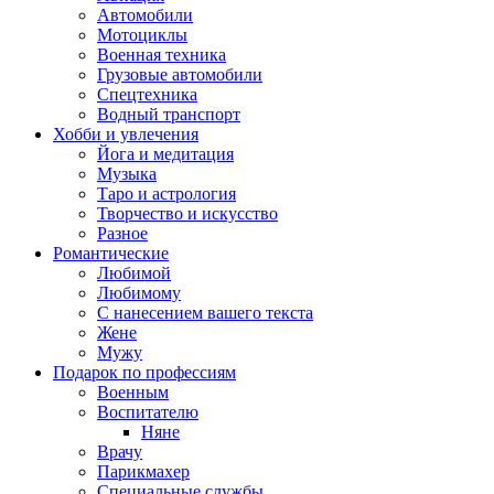
Автомобили
Мотоциклы
Военная техника
Грузовые автомобили
Спецтехника
Водный транспорт
Хобби и увлечения
Йога и медитация
Музыка
Таро и астрология
Творчество и искусство
Разное
Романтические
Любимой
Любимому
С нанесением вашего текста
Жене
Мужу
Подарок по профессиям
Военным
Воспитателю
Няне
Врачу
Парикмахер
Специальные службы