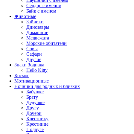
Наушники с именем
Сердце с именем
Байк с именем
Животные
Зайчики
Динозавры
Домашние
Медвежата
Морские обитатели
Совы
Сафари
Другие
Знаки Зодиака
Hello Kitty
Космос
Мотивационные
Ночники для родных и близких
Бабушке
Брату
Дедушке
Другу
Дочери
Крестнику
Крестнице
Подруге