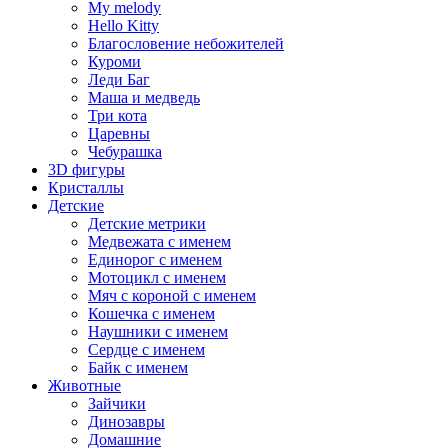
My melody
Hello Kitty
Благословение небожителей
Куроми
Леди Баг
Маша и медведь
Три кота
Царевны
Чебурашка
3D фигуры
Кристаллы
Детские
Детские метрики
Медвежата с именем
Единорог с именем
Мотоцикл с именем
Мяч с короной с именем
Кошечка с именем
Наушники с именем
Сердце с именем
Байк с именем
Животные
Зайчики
Динозавры
Домашние