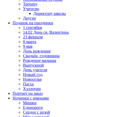
Тренеру
Учителю
Директору школы
Другие
Подарок на праздники
1 сентября
14.02 День св. Валентина
23 февраля
8 марта
9 мая
День рождения
Свадьба, годовщина
Рождение малыша
Выпускной
День учителя
Новый год
Новоселье
Пасха
Хэллоуин
Портрет на заказ
Ночники с именами
Мишки
Единороги
Сердце с розой
Мяч с короной