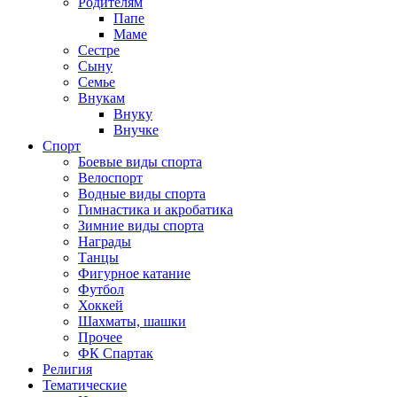
Родителям
Папе
Маме
Сестре
Сыну
Семье
Внукам
Внуку
Внучке
Спорт
Боевые виды спорта
Велоспорт
Водные виды спорта
Гимнастика и акробатика
Зимние виды спорта
Награды
Танцы
Фигурное катание
Футбол
Хоккей
Шахматы, шашки
Прочее
ФК Спартак
Религия
Тематические