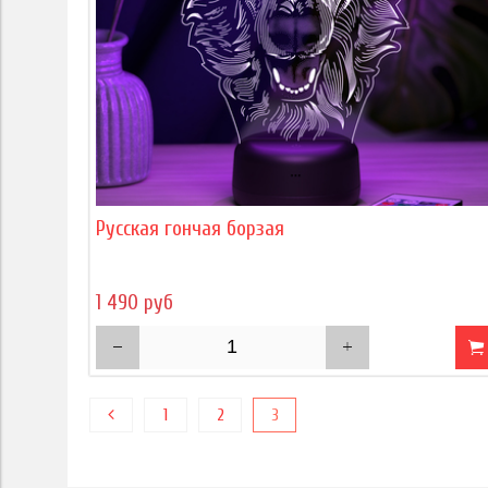
Русская гончая борзая
1 490 руб
1
2
3