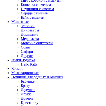
Мяч с короной с именем
Кошечка с именем
Наушники с именем
Сердце с именем
Байк с именем
Животные
Зайчики
Динозавры
Домашние
Медвежата
Морские обитатели
Совы
Сафари
Другие
Знаки Зодиака
Hello Kitty
Космос
Мотивационные
Ночники для родных и близких
Бабушке
Брату
Дедушке
Другу
Дочери
Крестнику