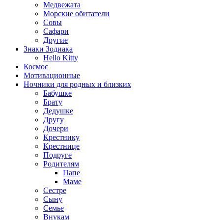
Медвежата
Морские обитатели
Совы
Сафари
Другие
Знаки Зодиака
Hello Kitty
Космос
Мотивационные
Ночники для родных и близких
Бабушке
Брату
Дедушке
Другу
Дочери
Крестнику
Крестнице
Подруге
Родителям
Папе
Маме
Сестре
Сыну
Семье
Внукам