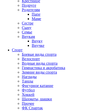
Крестнице
Подруге
Родителям
Папе
Маме
Сестре
Сыну
Семье
Внукам
Внуку
Внучке
Спорт
Боевые виды спорта
Велоспорт
Водные виды спорта
Гимнастика и акробатика
Зимние виды спорта
Награды
Танцы
Фигурное катание
Футбол
Хоккей
Шахматы, шашки
Прочее
ФК Спартак