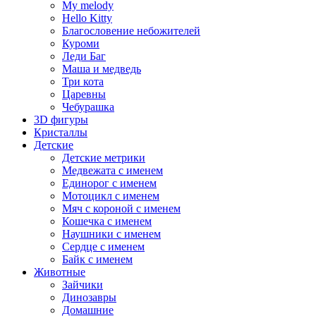
My melody
Hello Kitty
Благословение небожителей
Куроми
Леди Баг
Маша и медведь
Три кота
Царевны
Чебурашка
3D фигуры
Кристаллы
Детские
Детские метрики
Медвежата с именем
Единорог с именем
Мотоцикл с именем
Мяч с короной с именем
Кошечка с именем
Наушники с именем
Сердце с именем
Байк с именем
Животные
Зайчики
Динозавры
Домашние