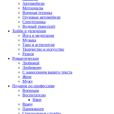
Автомобили
Мотоциклы
Военная техника
Грузовые автомобили
Спецтехника
Водный транспорт
Хобби и увлечения
Йога и медитация
Музыка
Таро и астрология
Творчество и искусство
Разное
Романтические
Любимой
Любимому
С нанесением вашего текста
Жене
Мужу
Подарок по профессиям
Военным
Воспитателю
Няне
Врачу
Парикмахер
Специальные службы