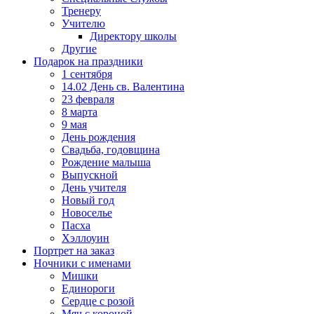
Тренеру
Учителю
Директору школы
Другие
Подарок на праздники
1 сентября
14.02 День св. Валентина
23 февраля
8 марта
9 мая
День рождения
Свадьба, годовщина
Рождение малыша
Выпускной
День учителя
Новый год
Новоселье
Пасха
Хэллоуин
Портрет на заказ
Ночники с именами
Мишки
Единороги
Сердце с розой
Мяч с короной