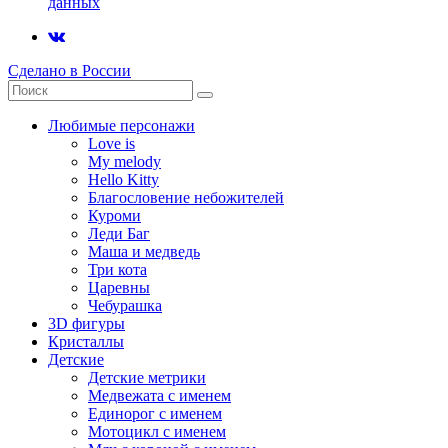
данных
Сделано в России
Любимые персонажи
Love is
My melody
Hello Kitty
Благословение небожителей
Куроми
Леди Баг
Маша и медведь
Три кота
Царевны
Чебурашка
3D фигуры
Кристаллы
Детские
Детские метрики
Медвежата с именем
Единорог с именем
Мотоцикл с именем