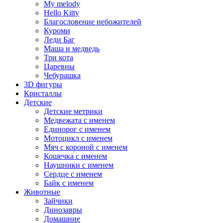
My melody
Hello Kitty
Благословение небожителей
Куроми
Леди Баг
Маша и медведь
Три кота
Царевны
Чебурашка
3D фигуры
Кристаллы
Детские
Детские метрики
Медвежата с именем
Единорог с именем
Мотоцикл с именем
Мяч с короной с именем
Кошечка с именем
Наушники с именем
Сердце с именем
Байк с именем
Животные
Зайчики
Динозавры
Домашние