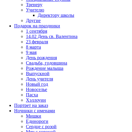
Тренеру
Учителю
Директору школы
Другие
Подарок на праздники
1 сентября
14.02 День св. Валентина
23 февраля
8 марта
9 мая
День рождения
Свадьба, годовщина
Рождение малыша
Выпускной
День учителя
Новый год
Новоселье
Пасха
Хэллоуин
Портрет на заказ
Ночники с именами
Мишки
Единороги
Сердце с розой
Мяч с короной