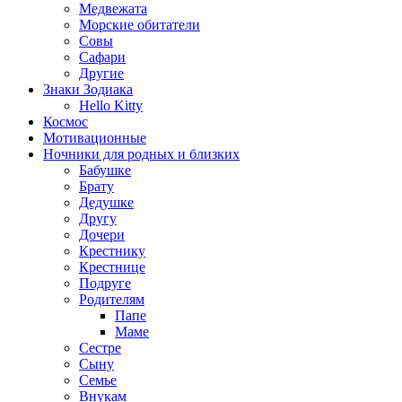
Медвежата
Морские обитатели
Совы
Сафари
Другие
Знаки Зодиака
Hello Kitty
Космос
Мотивационные
Ночники для родных и близких
Бабушке
Брату
Дедушке
Другу
Дочери
Крестнику
Крестнице
Подруге
Родителям
Папе
Маме
Сестре
Сыну
Семье
Внукам