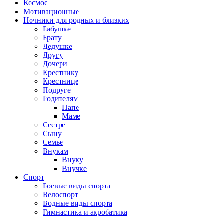
Космос
Мотивационные
Ночники для родных и близких
Бабушке
Брату
Дедушке
Другу
Дочери
Крестнику
Крестнице
Подруге
Родителям
Папе
Маме
Сестре
Сыну
Семье
Внукам
Внуку
Внучке
Спорт
Боевые виды спорта
Велоспорт
Водные виды спорта
Гимнастика и акробатика