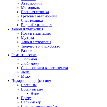
Автомобили
Мотоциклы
Военная техника
Грузовые автомобили
Спецтехника
Водный транспорт
Хобби и увлечения
Йога и медитация
Музыка
Таро и астрология
Творчество и искусство
Разное
Романтические
Любимой
Любимому
С нанесением вашего текста
Жене
Мужу
Подарок по профессиям
Военным
Воспитателю
Няне
Врачу
Парикмахер
Специальные службы