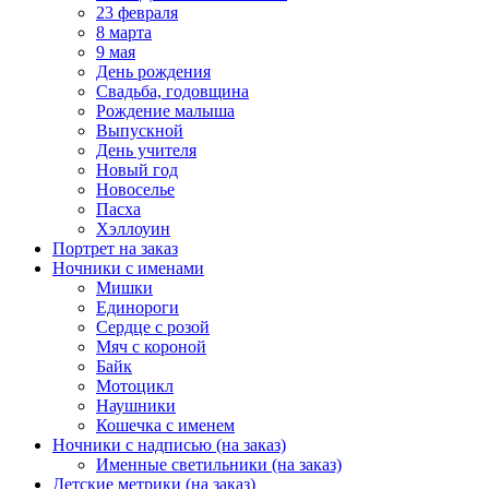
23 февраля
8 марта
9 мая
День рождения
Свадьба, годовщина
Рождение малыша
Выпускной
День учителя
Новый год
Новоселье
Пасха
Хэллоуин
Портрет на заказ
Ночники с именами
Мишки
Единороги
Сердце с розой
Мяч с короной
Байк
Мотоцикл
Наушники
Кошечка с именем
Ночники с надписью (на заказ)
Именные светильники (на заказ)
Детские метрики (на заказ)