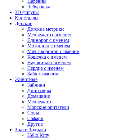
Царевны
Чебурашка
3D фигуры
Кристаллы
Детские
Детские метрики
Медвежата с именем
Единорог с именем
Мотоцикл с именем
Мяч с короной с именем
Кошечка с именем
Наушники с именем
Сердце с именем
Байк с именем
Животные
Зайчики
Динозавры
Домашние
Медвежата
Морские обитатели
Совы
Сафари
Другие
Знаки Зодиака
Hello Kitty