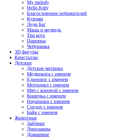
My melody
Hello Kitty
Благословение небожителей
Куроми
Леди Баг
Маша и медведь
Три кота
Царевны
Чебурашка
3D фигуры
Кристаллы
Детские
Детские метрики
Медвежата с именем
Единорог с именем
Мотоцикл с именем
Мяч с короной с именем
Кошечка с именем
Наушники с именем
Сердце с именем
Байк с именем
Животные
Зайчики
Динозавры
Домашние