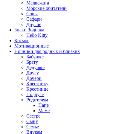
Медвежата
Морские обитатели
Совы
Сафари
Другие
Знаки Зодиака
Hello Kitty
Космос
Мотивационные
Ночники для родных и близких
Бабушке
Брату
Дедушке
Другу
Дочери
Крестнику
Крестнице
Подруге
Родителям
Папе
Маме
Сестре
Сыну
Семье
Внукам