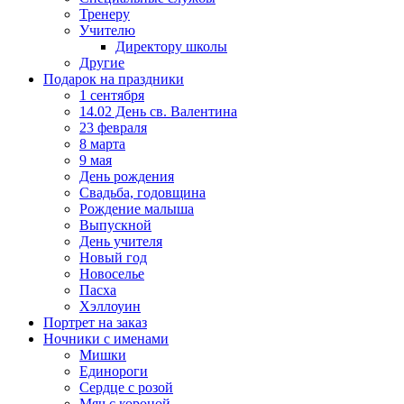
Тренеру
Учителю
Директору школы
Другие
Подарок на праздники
1 сентября
14.02 День св. Валентина
23 февраля
8 марта
9 мая
День рождения
Свадьба, годовщина
Рождение малыша
Выпускной
День учителя
Новый год
Новоселье
Пасха
Хэллоуин
Портрет на заказ
Ночники с именами
Мишки
Единороги
Сердце с розой
Мяч с короной