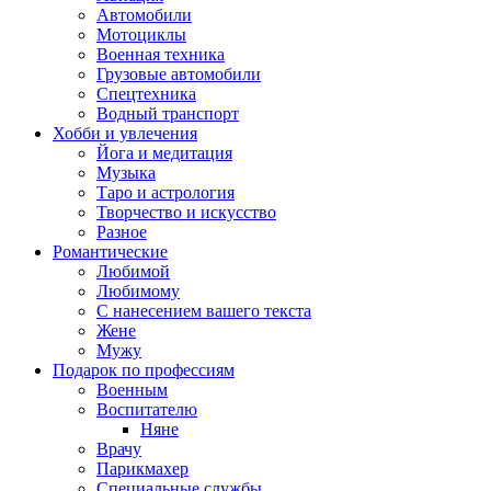
Автомобили
Мотоциклы
Военная техника
Грузовые автомобили
Спецтехника
Водный транспорт
Хобби и увлечения
Йога и медитация
Музыка
Таро и астрология
Творчество и искусство
Разное
Романтические
Любимой
Любимому
С нанесением вашего текста
Жене
Мужу
Подарок по профессиям
Военным
Воспитателю
Няне
Врачу
Парикмахер
Специальные службы