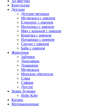
3D фигуры
Кристаллы
Детские
Детские метрики
Медвежата с именем
Единорог с именем
Мотоцикл с именем
Мяч с короной с именем
Кошечка с именем
Наушники с именем
Сердце с именем
Байк с именем
Животные
Зайчики
Динозавры
Домашние
Медвежата
Морские обитатели
Совы
Сафари
Другие
Знаки Зодиака
Hello Kitty
Космос
Мотивационные