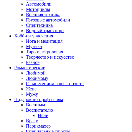
Автомобили
Мотоциклы
Военная техника
Грузовые автомобили
Спецтехника
Водный транспорт
Хобби и увлечения
Йога и медитация
Музыка
Таро и астрология
Творчество и искусство
Разное
Романтические
Любимой
Любимому
С нанесением вашего текста
Жене
Мужу
Подарок по профессиям
Военным
Воспитателю
Няне
Врачу
Парикмахер
Специальные службы