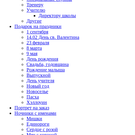
Тренеру
Учителю
Директору школы
Другие
Подарок на праздники
1 сентября
14.02 День св. Валентина
23 февраля
8 марта
9 мая
День рождения
Свадьба, годовщина
Рождение малыша
Выпускной
День учителя
Новый год
Новоселье
Пасха
Хэллоуин
Портрет на заказ
Ночники с именами
Мишки
Единороги
Сердце с розой
Мяч с короной