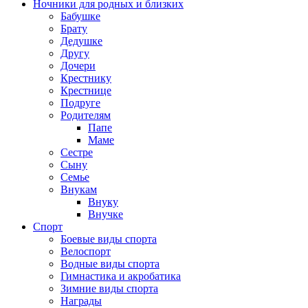
Ночники для родных и близких
Бабушке
Брату
Дедушке
Другу
Дочери
Крестнику
Крестнице
Подруге
Родителям
Папе
Маме
Сестре
Сыну
Семье
Внукам
Внуку
Внучке
Спорт
Боевые виды спорта
Велоспорт
Водные виды спорта
Гимнастика и акробатика
Зимние виды спорта
Награды