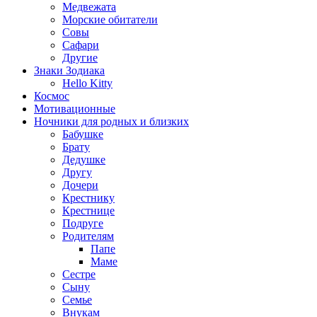
Медвежата
Морские обитатели
Совы
Сафари
Другие
Знаки Зодиака
Hello Kitty
Космос
Мотивационные
Ночники для родных и близких
Бабушке
Брату
Дедушке
Другу
Дочери
Крестнику
Крестнице
Подруге
Родителям
Папе
Маме
Сестре
Сыну
Семье
Внукам