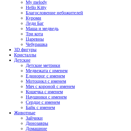
My melody
Hello Kitty
Благословение небожителей
Куроми
Леди Баг
Маша и медведь
Три кота
Царевны
Чебурашка
3D фигуры
Кристаллы
Детские
Детские метрики
Медвежата с именем
Единорог с именем
Мотоцикл с именем
Мяч с короной с именем
Кошечка с именем
Наушники с именем
Сердце с именем
Байк с именем
Животные
Зайчики
Динозавры
Домашние