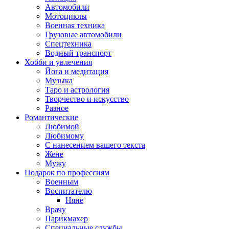
Автомобили
Мотоциклы
Военная техника
Грузовые автомобили
Спецтехника
Водный транспорт
Хобби и увлечения
Йога и медитация
Музыка
Таро и астрология
Творчество и искусство
Разное
Романтические
Любимой
Любимому
С нанесением вашего текста
Жене
Мужу
Подарок по профессиям
Военным
Воспитателю
Няне
Врачу
Парикмахер
Специальные службы