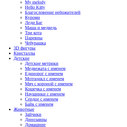
My melody
Hello Kitty
Благословение небожителей
Куроми
Леди Баг
Маша и медведь
Три кота
Царевны
Чебурашка
3D фигуры
Кристаллы
Детские
Детские метрики
Медвежата с именем
Единорог с именем
Мотоцикл с именем
Мяч с короной с именем
Кошечка с именем
Наушники с именем
Сердце с именем
Байк с именем
Животные
Зайчики
Динозавры
Домашние