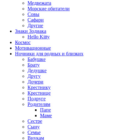
Медвежата
Морские обитатели
Совы
Сафари
Другие
Знаки Зодиака
Hello Kitty
Космос
Мотивационные
Ночники для родных и близких
Бабушке
Брату
Дедушке
Другу
Дочери
Крестнику
Крестнице
Подруге
Родителям
Папе
Маме
Сестре
Сыну
Семье
Внукам