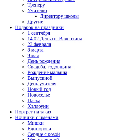
Тренеру
Учителю
Директору школы
Другие
Подарок на праздники
1 сентября
14.02 День св. Валентина
23 февраля
8 марта
9 мая
День рождения
Свадьба, годовщина
Рождение малыша
Выпускной
День учителя
Новый год
Новоселье
Пасха
Хэллоуин
Портрет на заказ
Ночники с именами
Мишки
Единороги
Сердце с розой
Мяч с короной