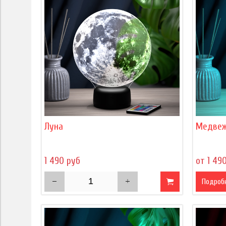
Луна
Медвеж
1 490 руб
от 1 49
Подроб