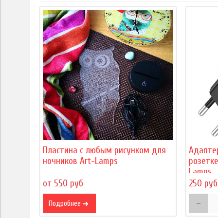
Пластина с любым рисунком для
Адапте
ночников Art-Lamps
розетке
Lamps
от 550 руб
250 руб
Подробнее