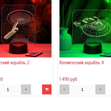
ский корабль 2
Космический корабль 4
уб
1 490 руб