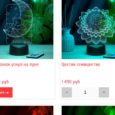
онок уснул на луне
Цветик семицветик
0 руб
1 490 руб
нее