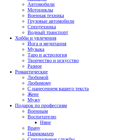
Автомобили
Мотоциклы
Военная техника
Грузовые автомобили
Спецтехника
Водный транспорт
Хобби и увлечения
Йога и медитация
Музыка
Таро и астрология
Творчество и искусство
Разное
Романтические
Любимой
Любимому
С нанесением вашего текста
Жене
Мужу
Подарок по профессиям
Военным
Воспитателю
Няне
Врачу
Парикмахер
Специальные службы