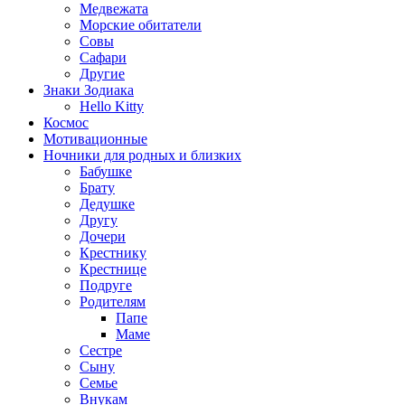
Медвежата
Морские обитатели
Совы
Сафари
Другие
Знаки Зодиака
Hello Kitty
Космос
Мотивационные
Ночники для родных и близких
Бабушке
Брату
Дедушке
Другу
Дочери
Крестнику
Крестнице
Подруге
Родителям
Папе
Маме
Сестре
Сыну
Семье
Внукам