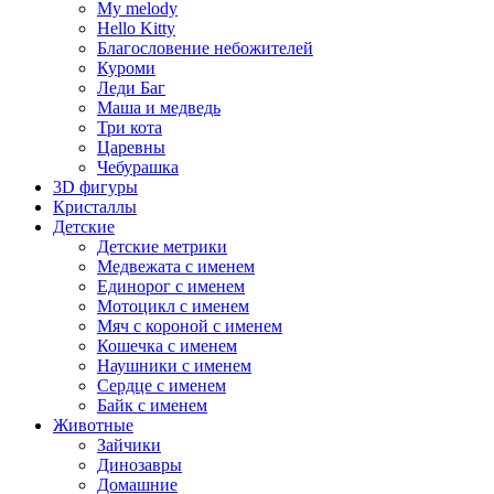
My melody
Hello Kitty
Благословение небожителей
Куроми
Леди Баг
Маша и медведь
Три кота
Царевны
Чебурашка
3D фигуры
Кристаллы
Детские
Детские метрики
Медвежата с именем
Единорог с именем
Мотоцикл с именем
Мяч с короной с именем
Кошечка с именем
Наушники с именем
Сердце с именем
Байк с именем
Животные
Зайчики
Динозавры
Домашние