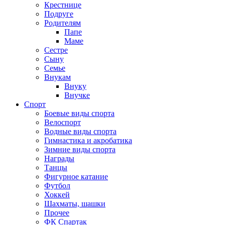
Крестнице
Подруге
Родителям
Папе
Маме
Сестре
Сыну
Семье
Внукам
Внуку
Внучке
Спорт
Боевые виды спорта
Велоспорт
Водные виды спорта
Гимнастика и акробатика
Зимние виды спорта
Награды
Танцы
Фигурное катание
Футбол
Хоккей
Шахматы, шашки
Прочее
ФК Спартак