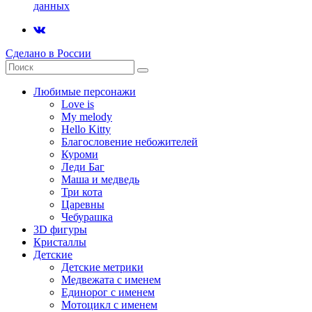
данных
Сделано в России
Любимые персонажи
Love is
My melody
Hello Kitty
Благословение небожителей
Куроми
Леди Баг
Маша и медведь
Три кота
Царевны
Чебурашка
3D фигуры
Кристаллы
Детские
Детские метрики
Медвежата с именем
Единорог с именем
Мотоцикл с именем