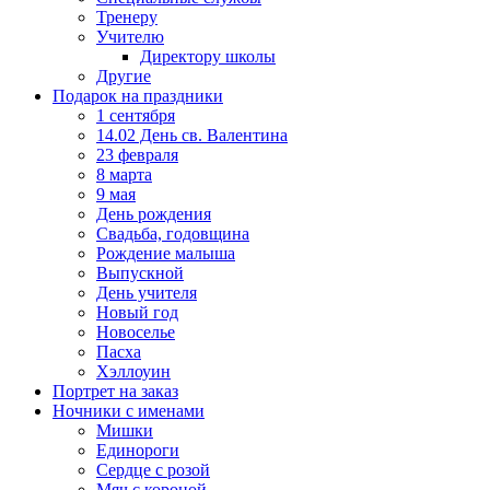
Тренеру
Учителю
Директору школы
Другие
Подарок на праздники
1 сентября
14.02 День св. Валентина
23 февраля
8 марта
9 мая
День рождения
Свадьба, годовщина
Рождение малыша
Выпускной
День учителя
Новый год
Новоселье
Пасха
Хэллоуин
Портрет на заказ
Ночники с именами
Мишки
Единороги
Сердце с розой
Мяч с короной