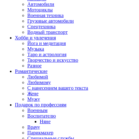
Автомобили
Мотоциклы
Военная техника
Грузовые автомобили
Спецтехника
Водный транспорт
Хобби и увлечения
Йога и медитация
Музыка
Таро и астрология
Творчество и искусство
Разное
Романтические
Любимой
Любимому
С нанесением вашего текста
Жене
Мужу
Подарок по профессиям
Военным
Воспитателю
Няне
Врачу
Парикмахер
Специальные службы