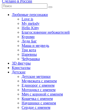
Сделано в России
Любимые персонажи
Love is
My melody
Hello Kitty
Благословение небожителей
Куроми
Леди Баг
Маша и медведь
Три кота
Царевны
Чебурашка
3D фигуры
Кристаллы
Детские
Детские метрики
Медвежата с именем
Единорог с именем
Мотоцикл с именем
Мяч с короной с именем
Кошечка с именем
Наушники с именем
Сердце с именем