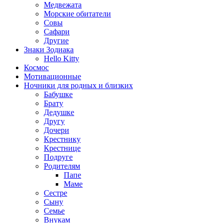
Медвежата
Морские обитатели
Совы
Сафари
Другие
Знаки Зодиака
Hello Kitty
Космос
Мотивационные
Ночники для родных и близких
Бабушке
Брату
Дедушке
Другу
Дочери
Крестнику
Крестнице
Подруге
Родителям
Папе
Маме
Сестре
Сыну
Семье
Внукам