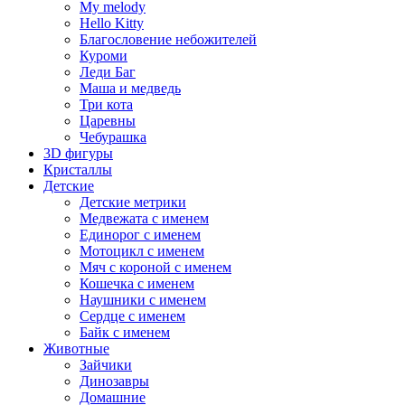
My melody
Hello Kitty
Благословение небожителей
Куроми
Леди Баг
Маша и медведь
Три кота
Царевны
Чебурашка
3D фигуры
Кристаллы
Детские
Детские метрики
Медвежата с именем
Единорог с именем
Мотоцикл с именем
Мяч с короной с именем
Кошечка с именем
Наушники с именем
Сердце с именем
Байк с именем
Животные
Зайчики
Динозавры
Домашние