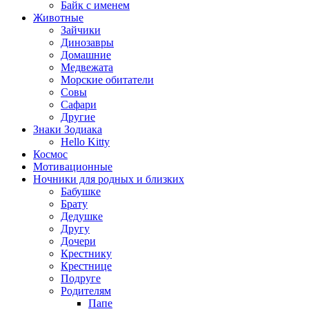
Байк с именем
Животные
Зайчики
Динозавры
Домашние
Медвежата
Морские обитатели
Совы
Сафари
Другие
Знаки Зодиака
Hello Kitty
Космос
Мотивационные
Ночники для родных и близких
Бабушке
Брату
Дедушке
Другу
Дочери
Крестнику
Крестнице
Подруге
Родителям
Папе