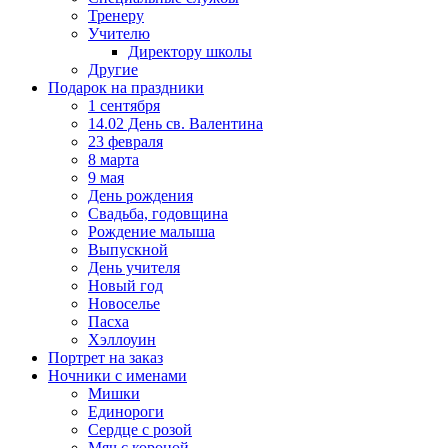
Тренеру
Учителю
Директору школы
Другие
Подарок на праздники
1 сентября
14.02 День св. Валентина
23 февраля
8 марта
9 мая
День рождения
Свадьба, годовщина
Рождение малыша
Выпускной
День учителя
Новый год
Новоселье
Пасха
Хэллоуин
Портрет на заказ
Ночники с именами
Мишки
Единороги
Сердце с розой
Мяч с короной