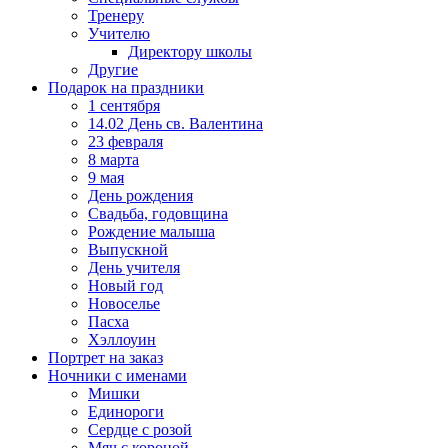
Тренеру
Учителю
Директору школы
Другие
Подарок на праздники
1 сентября
14.02 День св. Валентина
23 февраля
8 марта
9 мая
День рождения
Свадьба, годовщина
Рождение малыша
Выпускной
День учителя
Новый год
Новоселье
Пасха
Хэллоуин
Портрет на заказ
Ночники с именами
Мишки
Единороги
Сердце с розой
Мяч с короной