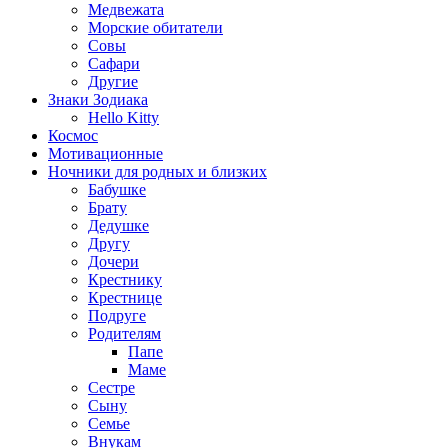
Медвежата
Морские обитатели
Совы
Сафари
Другие
Знаки Зодиака
Hello Kitty
Космос
Мотивационные
Ночники для родных и близких
Бабушке
Брату
Дедушке
Другу
Дочери
Крестнику
Крестнице
Подруге
Родителям
Папе
Маме
Сестре
Сыну
Семье
Внукам