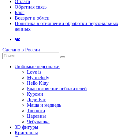
Оплата
Обратная связь
Блог
Возврат и обмен
Политика в отношении обработки персональных
данных
Сделано в России
Любимые персонажи
Love is
My melody
Hello Kitty
Благословение небожителей
Куроми
Леди Баг
Маша и медведь
Три кота
Царевны
Чебурашка
3D фигуры
Кристаллы