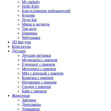
My melody
Hello Kitty
Благословение небожителей
Куроми
Леди Баг
Маша и медведь
Три кота
Царевны
Чебурашка
3D фигуры
Кристаллы
Детские
Детские метрики
Медвежата с именем
Единорог с именем
Мотоцикл с именем
Мяч с короной с именем
Кошечка с именем
Наушники с именем
Сердце с именем
Байк с именем
Животные
Зайчики
Динозавры
Домашние