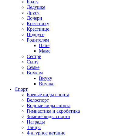
Брату
Дедушке
Другу
Дочери
Крестнику
Крестнице
Подруге
Родителям
Папе
Маме
Сестре
Сыну
Семье
Внукам
Внуку
Внучке
Спорт
Боевые виды спорта
Велоспорт
Водные виды спорта
Гимнастика и акробатика
Зимние виды спорта
Награды
Танцы
Фигурное катание