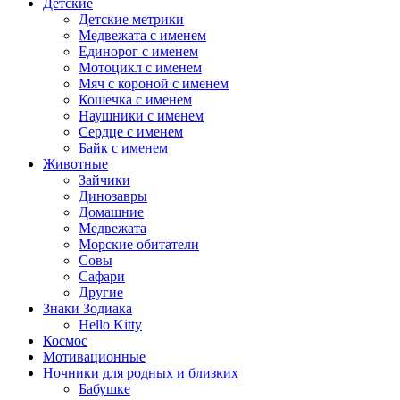
Детские
Детские метрики
Медвежата с именем
Единорог с именем
Мотоцикл с именем
Мяч с короной с именем
Кошечка с именем
Наушники с именем
Сердце с именем
Байк с именем
Животные
Зайчики
Динозавры
Домашние
Медвежата
Морские обитатели
Совы
Сафари
Другие
Знаки Зодиака
Hello Kitty
Космос
Мотивационные
Ночники для родных и близких
Бабушке