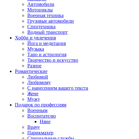
Автомобили
Мотоциклы
Военная техника
Грузовые автомобили
Спецтехника
Водный транспорт
Хобби и увлечения
Йога и медитация
Музыка
Таро и астрология
Творчество и искусство
Разное
Романтические
Любимой
Любимому
С нанесением вашего текста
Жене
Мужу
Подарок по профессиям
Военным
Воспитателю
Няне
Врачу
Парикмахер
Специальные службы