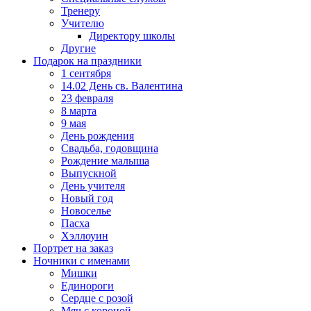
Тренеру
Учителю
Директору школы
Другие
Подарок на праздники
1 сентября
14.02 День св. Валентина
23 февраля
8 марта
9 мая
День рождения
Свадьба, годовщина
Рождение малыша
Выпускной
День учителя
Новый год
Новоселье
Пасха
Хэллоуин
Портрет на заказ
Ночники с именами
Мишки
Единороги
Сердце с розой
Мяч с короной