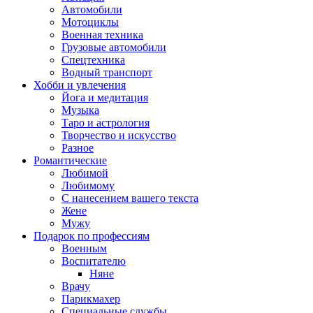
Автомобили
Мотоциклы
Военная техника
Грузовые автомобили
Спецтехника
Водный транспорт
Хобби и увлечения
Йога и медитация
Музыка
Таро и астрология
Творчество и искусство
Разное
Романтические
Любимой
Любимому
С нанесением вашего текста
Жене
Мужу
Подарок по профессиям
Военным
Воспитателю
Няне
Врачу
Парикмахер
Специальные службы