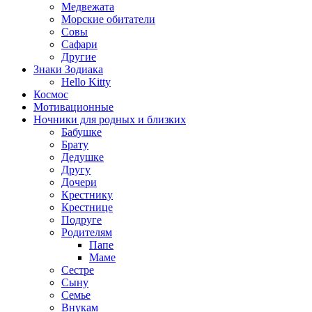
Медвежата
Морские обитатели
Совы
Сафари
Другие
Знаки Зодиака
Hello Kitty
Космос
Мотивационные
Ночники для родных и близких
Бабушке
Брату
Дедушке
Другу
Дочери
Крестнику
Крестнице
Подруге
Родителям
Папе
Маме
Сестре
Сыну
Семье
Внукам