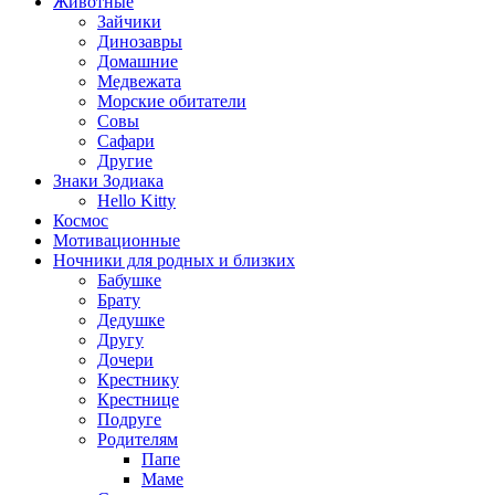
Животные
Зайчики
Динозавры
Домашние
Медвежата
Морские обитатели
Совы
Сафари
Другие
Знаки Зодиака
Hello Kitty
Космос
Мотивационные
Ночники для родных и близких
Бабушке
Брату
Дедушке
Другу
Дочери
Крестнику
Крестнице
Подруге
Родителям
Папе
Маме