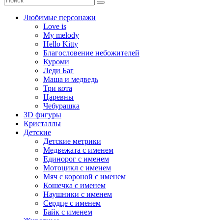
Любимые персонажи
Love is
My melody
Hello Kitty
Благословение небожителей
Куроми
Леди Баг
Маша и медведь
Три кота
Царевны
Чебурашка
3D фигуры
Кристаллы
Детские
Детские метрики
Медвежата с именем
Единорог с именем
Мотоцикл с именем
Мяч с короной с именем
Кошечка с именем
Наушники с именем
Сердце с именем
Байк с именем