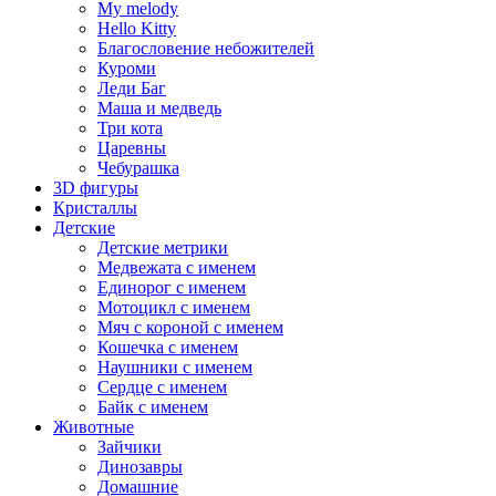
My melody
Hello Kitty
Благословение небожителей
Куроми
Леди Баг
Маша и медведь
Три кота
Царевны
Чебурашка
3D фигуры
Кристаллы
Детские
Детские метрики
Медвежата с именем
Единорог с именем
Мотоцикл с именем
Мяч с короной с именем
Кошечка с именем
Наушники с именем
Сердце с именем
Байк с именем
Животные
Зайчики
Динозавры
Домашние