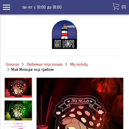
(
0
)
пн-пт с 10:00 до 18:00
Главная
Любимые персонажи
My melody
Май Мелоди под грибом