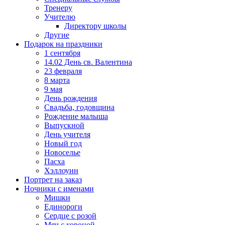
Тренеру
Учителю
Директору школы
Другие
Подарок на праздники
1 сентября
14.02 День св. Валентина
23 февраля
8 марта
9 мая
День рождения
Свадьба, годовщина
Рождение малыша
Выпускной
День учителя
Новый год
Новоселье
Пасха
Хэллоуин
Портрет на заказ
Ночники с именами
Мишки
Единороги
Сердце с розой
Мяч с короной