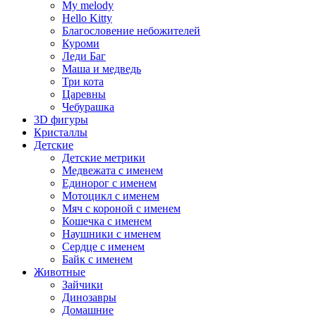
My melody
Hello Kitty
Благословение небожителей
Куроми
Леди Баг
Маша и медведь
Три кота
Царевны
Чебурашка
3D фигуры
Кристаллы
Детские
Детские метрики
Медвежата с именем
Единорог с именем
Мотоцикл с именем
Мяч с короной с именем
Кошечка с именем
Наушники с именем
Сердце с именем
Байк с именем
Животные
Зайчики
Динозавры
Домашние