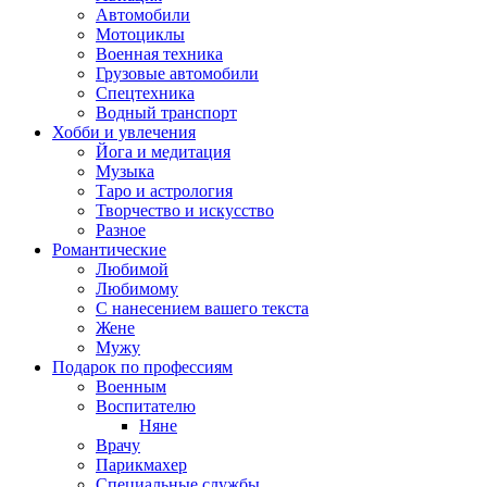
Автомобили
Мотоциклы
Военная техника
Грузовые автомобили
Спецтехника
Водный транспорт
Хобби и увлечения
Йога и медитация
Музыка
Таро и астрология
Творчество и искусство
Разное
Романтические
Любимой
Любимому
С нанесением вашего текста
Жене
Мужу
Подарок по профессиям
Военным
Воспитателю
Няне
Врачу
Парикмахер
Специальные службы