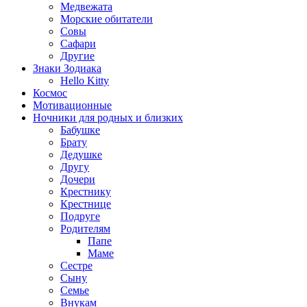
Медвежата
Морские обитатели
Совы
Сафари
Другие
Знаки Зодиака
Hello Kitty
Космос
Мотивационные
Ночники для родных и близких
Бабушке
Брату
Дедушке
Другу
Дочери
Крестнику
Крестнице
Подруге
Родителям
Папе
Маме
Сестре
Сыну
Семье
Внукам