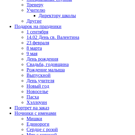
Тренеру
Учителю
Директору школы
Другие
Подарок на праздники
1 сентября
14.02 День св. Валентина
23 февраля
8 марта
9 мая
День рождения
Свадьба, годовщина
Рождение малыша
Выпускной
День учителя
Новый год
Новоселье
Пасха
Хэллоуин
Портрет на заказ
Ночники с именами
Мишки
Единороги
Сердце с розой
Мяч с короной