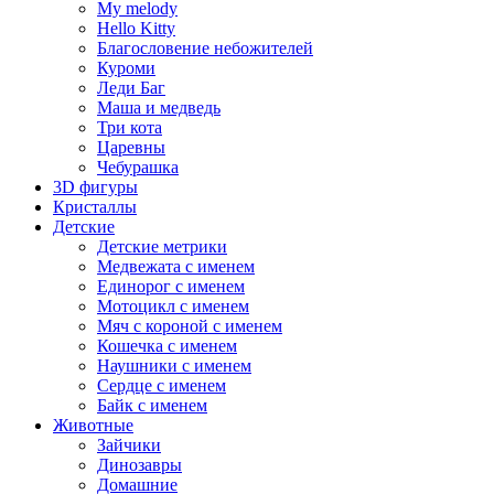
My melody
Hello Kitty
Благословение небожителей
Куроми
Леди Баг
Маша и медведь
Три кота
Царевны
Чебурашка
3D фигуры
Кристаллы
Детские
Детские метрики
Медвежата с именем
Единорог с именем
Мотоцикл с именем
Мяч с короной с именем
Кошечка с именем
Наушники с именем
Сердце с именем
Байк с именем
Животные
Зайчики
Динозавры
Домашние