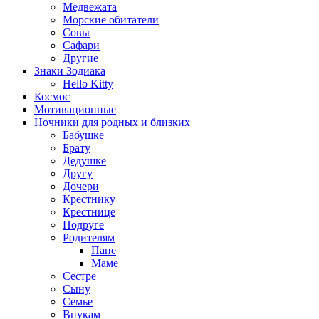
Медвежата
Морские обитатели
Совы
Сафари
Другие
Знаки Зодиака
Hello Kitty
Космос
Мотивационные
Ночники для родных и близких
Бабушке
Брату
Дедушке
Другу
Дочери
Крестнику
Крестнице
Подруге
Родителям
Папе
Маме
Сестре
Сыну
Семье
Внукам