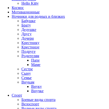
Hello Kitty
Космос
Мотивационные
Ночники для родных и близких
Бабушке
Брату
Дедушке
Другу
Дочери
Крестнику
Крестнице
Подруге
Родителям
Папе
Маме
Сестре
Сыну
Семье
Внукам
Внуку
Внучке
Спорт
Боевые виды спорта
Велоспорт
Водные виды спорта