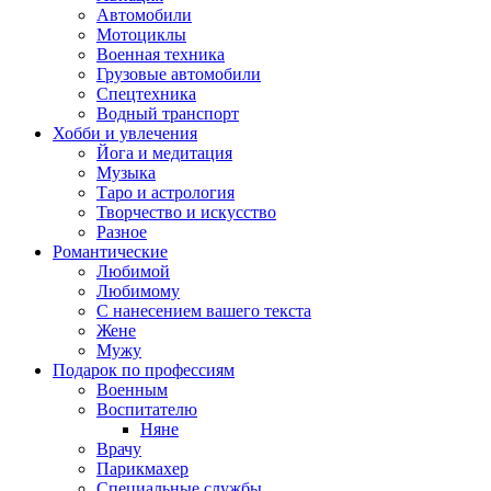
Автомобили
Мотоциклы
Военная техника
Грузовые автомобили
Спецтехника
Водный транспорт
Хобби и увлечения
Йога и медитация
Музыка
Таро и астрология
Творчество и искусство
Разное
Романтические
Любимой
Любимому
С нанесением вашего текста
Жене
Мужу
Подарок по профессиям
Военным
Воспитателю
Няне
Врачу
Парикмахер
Специальные службы