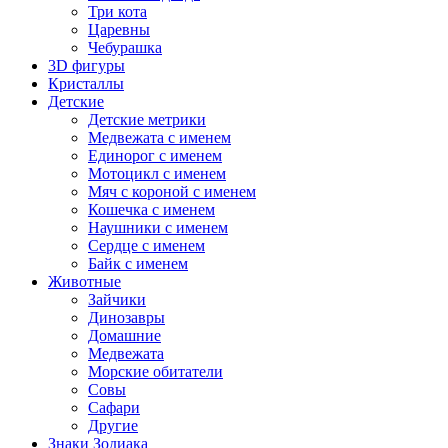
Три кота
Царевны
Чебурашка
3D фигуры
Кристаллы
Детские
Детские метрики
Медвежата с именем
Единорог с именем
Мотоцикл с именем
Мяч с короной с именем
Кошечка с именем
Наушники с именем
Сердце с именем
Байк с именем
Животные
Зайчики
Динозавры
Домашние
Медвежата
Морские обитатели
Совы
Сафари
Другие
Знаки Зодиака