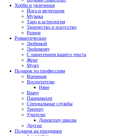
Хобби и увлечения
Йога и медитация
Музыка
Таро и астрология
Творчество и искусство
Разное
Романтические
Любимой
Любимому
С нанесением вашего текста
Жене
Мужу
Подарок по профессиям
Военным
Воспитателю
Няне
Врачу
Парикмахер
Специальные службы
Тренеру
Учителю
Директору школы
Другие
Подарок на праздники