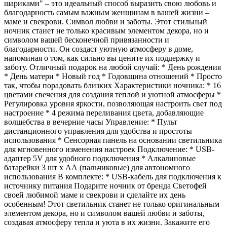
шариками" – это идеальный способ выразить свою любовь и
благодарность самым важным женщинам в вашей жизни –
маме и свекрови. Символ любви и заботы. Этот стильный
ночник станет не только красивым элементом декора, но и
символом вашей бесконечной привязанности и
благодарности. Он создаст уютную атмосферу в доме,
напоминая о том, как сильно вы цените их поддержку и
заботу. Отличный подарок на любой случай: * День рождения
* День матери * Новый год * Годовщина отношений * Просто
так, чтобы порадовать близких Характеристики ночника: * 16
цветами свечения для создания теплой и уютной атмосферы *
Регулировка уровня яркости, позволяющая настроить свет под
настроение * 4 режима переливания цвета, добавляющие
волшебства в вечерние часы Управление: * Пульт
дистанционного управления для удобства и простоты
использования * Сенсорная панель на основании светильника
для мгновенного изменения настроек Подключение: * USB-
адаптер 5V для удобного подключения * Алкалиновые
батарейки 3 шт х АА (пальчиковые) для автономного
использования В комплекте: * USB-кабель для подключения к
источнику питания Подарите ночник от бренда Светофей
своей любимой маме и свекрови и сделайте их день
особенным! Этот светильник станет не только оригинальным
элементом декора, но и символом вашей любви и заботы,
создавая атмосферу тепла и уюта в их жизни. Закажите его