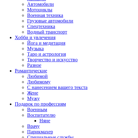
Автомобили
Мотоциклы
Военная техника
Грузовые автомобили
Спецтехника
Водный транспорт
Хобби и увлечения
Йога и медитация
Музыка
Таро и астрология
Творчество и искусство
Разное
Романтические
Любимой
Любимому
С нанесением вашего текста
Жене
Мужу
Подарок по профессиям
Военным
Воспитателю
Няне
Врачу
Парикмахер
Специальные службы