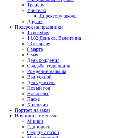
Тренеру
Учителю
Директору школы
Другие
Подарок на праздники
1 сентября
14.02 День св. Валентина
23 февраля
8 марта
9 мая
День рождения
Свадьба, годовщина
Рождение малыша
Выпускной
День учителя
Новый год
Новоселье
Пасха
Хэллоуин
Портрет на заказ
Ночники с именами
Мишки
Единороги
Сердце с розой
Мяч с короной