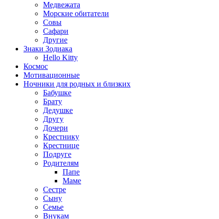
Медвежата
Морские обитатели
Совы
Сафари
Другие
Знаки Зодиака
Hello Kitty
Космос
Мотивационные
Ночники для родных и близких
Бабушке
Брату
Дедушке
Другу
Дочери
Крестнику
Крестнице
Подруге
Родителям
Папе
Маме
Сестре
Сыну
Семье
Внукам