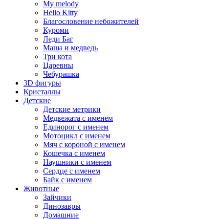
My melody
Hello Kitty
Благословение небожителей
Куроми
Леди Баг
Маша и медведь
Три кота
Царевны
Чебурашка
3D фигуры
Кристаллы
Детские
Детские метрики
Медвежата с именем
Единорог с именем
Мотоцикл с именем
Мяч с короной с именем
Кошечка с именем
Наушники с именем
Сердце с именем
Байк с именем
Животные
Зайчики
Динозавры
Домашние