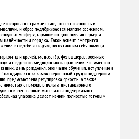
де шеврона и отражает силу, ответственность и
имволичный образ подчёркивается мягким свечением,
ренную атмосферу, гармонично дополняя интерьер и
м надёжности и порядка. Такой акцент смотрится
ажение к службе и людям, посвятившим себя помощи
дарком для врачей, медсестёр, фельдшеров, военных
ощи и студентов медицинских направлений. Его уместно
аздник, день рождения, окончание обучения, вступление в
к благодарности за самоотверженный труд и поддержку.
ния, предусмотрена регулировка яркости, а также
ие яркостью с помощью пульта дистанционного
исунка и качественные материалы подчёркивают
табельная упаковка делает ночник полностью готовым