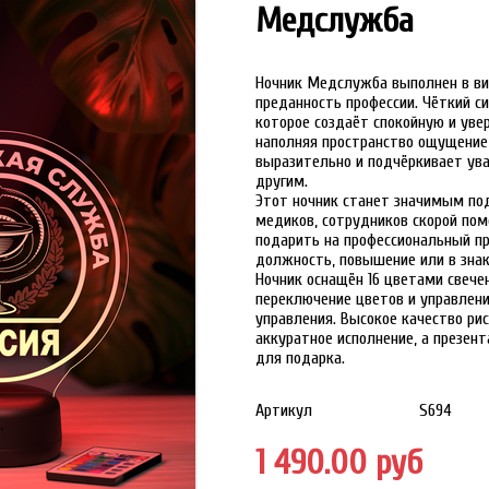
Медслужба
Ночник Медслужба выполнен в ви
преданность профессии. Чёткий с
которое создаёт спокойную и уве
наполняя пространство ощущение
выразительно и подчёркивает ув
другим.
Этот ночник станет значимым по
медиков, сотрудников скорой пом
подарить на профессиональный пр
должность, повышение или в зна
Ночник оснащён 16 цветами свече
переключение цветов и управлен
управления. Высокое качество р
аккуратное исполнение, а презен
для подарка.
Артикул
S694
1 490.00 руб