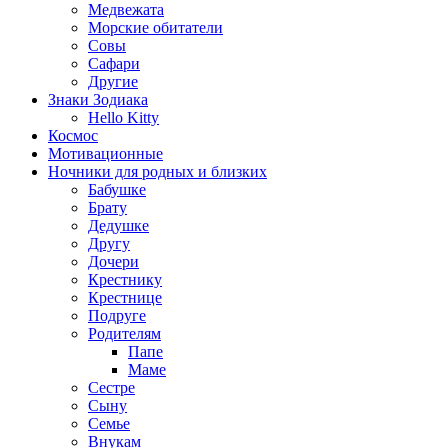
Медвежата
Морские обитатели
Совы
Сафари
Другие
Знаки Зодиака
Hello Kitty
Космос
Мотивационные
Ночники для родных и близких
Бабушке
Брату
Дедушке
Другу
Дочери
Крестнику
Крестнице
Подруге
Родителям
Папе
Маме
Сестре
Сыну
Семье
Внукам