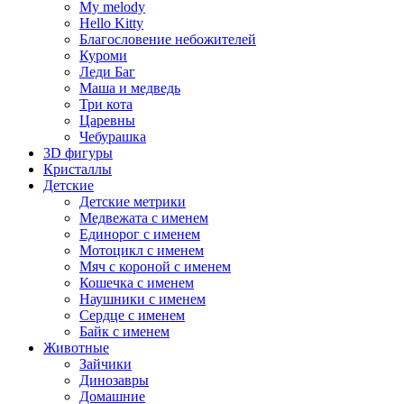
My melody
Hello Kitty
Благословение небожителей
Куроми
Леди Баг
Маша и медведь
Три кота
Царевны
Чебурашка
3D фигуры
Кристаллы
Детские
Детские метрики
Медвежата с именем
Единорог с именем
Мотоцикл с именем
Мяч с короной с именем
Кошечка с именем
Наушники с именем
Сердце с именем
Байк с именем
Животные
Зайчики
Динозавры
Домашние