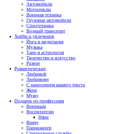
Автомобили
Мотоциклы
Военная техника
Грузовые автомобили
Спецтехника
Водный транспорт
Хобби и увлечения
Йога и медитация
Музыка
Таро и астрология
Творчество и искусство
Разное
Романтические
Любимой
Любимому
С нанесением вашего текста
Жене
Мужу
Подарок по профессиям
Военным
Воспитателю
Няне
Врачу
Парикмахер
Специальные службы