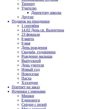
Тренеру
Учителю
Директору школы
Другие
Подарок на праздники
1 сентября
14.02 День св. Валентина
23 февраля
8 марта
9 мая
День рождения
Свадьба, годовщина
Рождение малыша
Выпускной
День учителя
Новый год
Новоселье
Пасха
Хэллоуин
Портрет на заказ
Ночники с именами
Мишки
Единороги
Сердце с розой
Мяч с короной