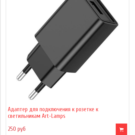
Адаптер для подключения к розетке к
светильникам Art-Lamps
250 руб