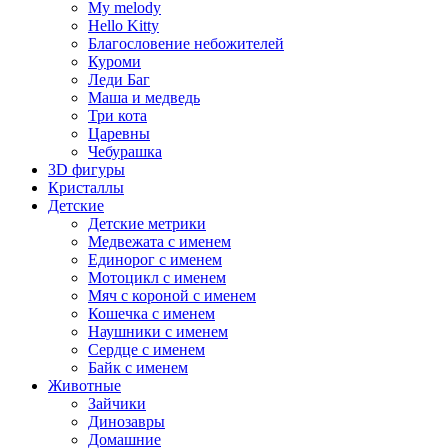
My melody
Hello Kitty
Благословение небожителей
Куроми
Леди Баг
Маша и медведь
Три кота
Царевны
Чебурашка
3D фигуры
Кристаллы
Детские
Детские метрики
Медвежата с именем
Единорог с именем
Мотоцикл с именем
Мяч с короной с именем
Кошечка с именем
Наушники с именем
Сердце с именем
Байк с именем
Животные
Зайчики
Динозавры
Домашние