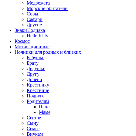
Медвежата
Морские обитатели
Совы
Сафари
Другие
Знаки Зодиака
Hello Kitty
Космос
Мотивационные
Ночники для родных и близких
Бабушке
Брату
Дедушке
Другу
Дочери
Крестнику
Крестнице
Подруге
Родителям
Папе
Маме
Сестре
Сыну
Семье
Внукам