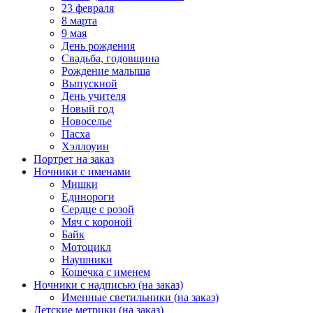
23 февраля
8 марта
9 мая
День рождения
Свадьба, годовщина
Рождение малыша
Выпускной
День учителя
Новый год
Новоселье
Пасха
Хэллоуин
Портрет на заказ
Ночники с именами
Мишки
Единороги
Сердце с розой
Мяч с короной
Байк
Мотоцикл
Наушники
Кошечка с именем
Ночники с надписью (на заказ)
Именные светильники (на заказ)
Детские метрики (на заказ)