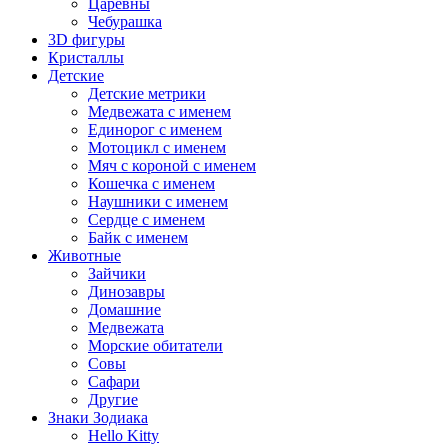
Царевны
Чебурашка
3D фигуры
Кристаллы
Детские
Детские метрики
Медвежата с именем
Единорог с именем
Мотоцикл с именем
Мяч с короной с именем
Кошечка с именем
Наушники с именем
Сердце с именем
Байк с именем
Животные
Зайчики
Динозавры
Домашние
Медвежата
Морские обитатели
Совы
Сафари
Другие
Знаки Зодиака
Hello Kitty