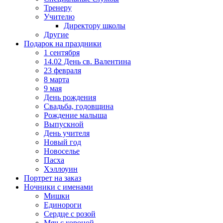
Тренеру
Учителю
Директору школы
Другие
Подарок на праздники
1 сентября
14.02 День св. Валентина
23 февраля
8 марта
9 мая
День рождения
Свадьба, годовщина
Рождение малыша
Выпускной
День учителя
Новый год
Новоселье
Пасха
Хэллоуин
Портрет на заказ
Ночники с именами
Мишки
Единороги
Сердце с розой
Мяч с короной