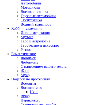
Автомобили
Мотоциклы
Военная техника
Грузовые автомобили
Спецтехника
Водный транспорт
Хобби и увлечения
Йога и медитация
Музыка
Таро и астрология
Творчество и искусство
Разное
Романтические
Любимой
Любимому
С нанесением вашего текста
Жене
Мужу
Подарок по профессиям
Военным
Воспитателю
Няне
Врачу
Парикмахер
Специальные службы