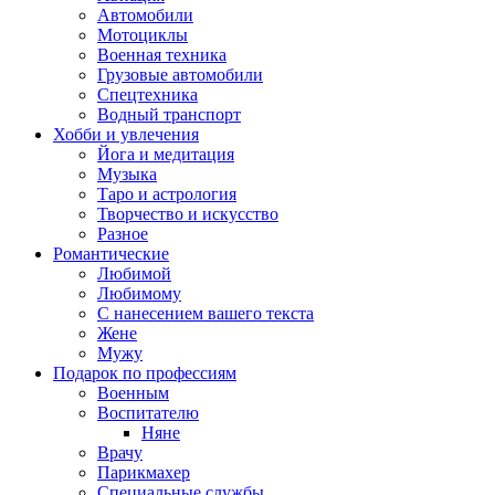
Автомобили
Мотоциклы
Военная техника
Грузовые автомобили
Спецтехника
Водный транспорт
Хобби и увлечения
Йога и медитация
Музыка
Таро и астрология
Творчество и искусство
Разное
Романтические
Любимой
Любимому
С нанесением вашего текста
Жене
Мужу
Подарок по профессиям
Военным
Воспитателю
Няне
Врачу
Парикмахер
Специальные службы