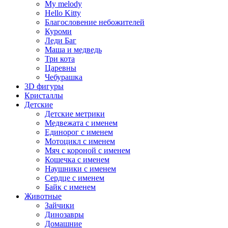
My melody
Hello Kitty
Благословение небожителей
Куроми
Леди Баг
Маша и медведь
Три кота
Царевны
Чебурашка
3D фигуры
Кристаллы
Детские
Детские метрики
Медвежата с именем
Единорог с именем
Мотоцикл с именем
Мяч с короной с именем
Кошечка с именем
Наушники с именем
Сердце с именем
Байк с именем
Животные
Зайчики
Динозавры
Домашние