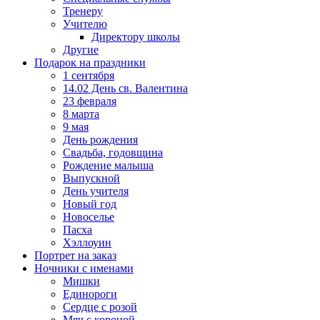
Тренеру
Учителю
Директору школы
Другие
Подарок на праздники
1 сентября
14.02 День св. Валентина
23 февраля
8 марта
9 мая
День рождения
Свадьба, годовщина
Рождение малыша
Выпускной
День учителя
Новый год
Новоселье
Пасха
Хэллоуин
Портрет на заказ
Ночники с именами
Мишки
Единороги
Сердце с розой
Мяч с короной