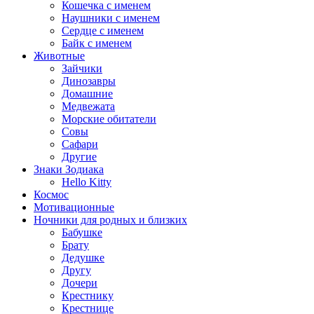
Кошечка с именем
Наушники с именем
Сердце с именем
Байк с именем
Животные
Зайчики
Динозавры
Домашние
Медвежата
Морские обитатели
Совы
Сафари
Другие
Знаки Зодиака
Hello Kitty
Космос
Мотивационные
Ночники для родных и близких
Бабушке
Брату
Дедушке
Другу
Дочери
Крестнику
Крестнице