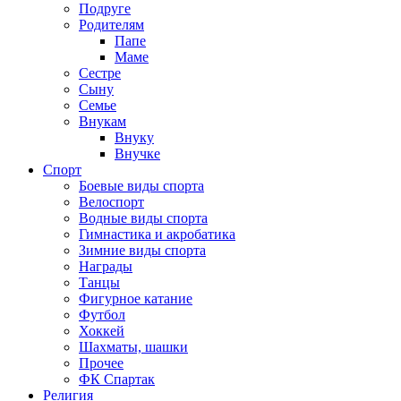
Подруге
Родителям
Папе
Маме
Сестре
Сыну
Семье
Внукам
Внуку
Внучке
Спорт
Боевые виды спорта
Велоспорт
Водные виды спорта
Гимнастика и акробатика
Зимние виды спорта
Награды
Танцы
Фигурное катание
Футбол
Хоккей
Шахматы, шашки
Прочее
ФК Спартак
Религия