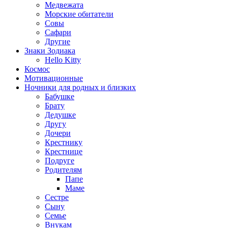
Медвежата
Морские обитатели
Совы
Сафари
Другие
Знаки Зодиака
Hello Kitty
Космос
Мотивационные
Ночники для родных и близких
Бабушке
Брату
Дедушке
Другу
Дочери
Крестнику
Крестнице
Подруге
Родителям
Папе
Маме
Сестре
Сыну
Семье
Внукам