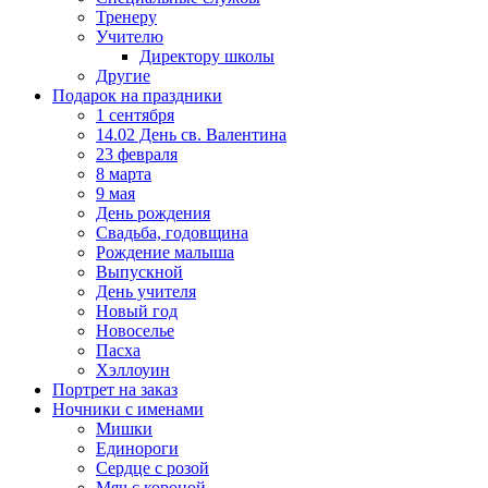
Тренеру
Учителю
Директору школы
Другие
Подарок на праздники
1 сентября
14.02 День св. Валентина
23 февраля
8 марта
9 мая
День рождения
Свадьба, годовщина
Рождение малыша
Выпускной
День учителя
Новый год
Новоселье
Пасха
Хэллоуин
Портрет на заказ
Ночники с именами
Мишки
Единороги
Сердце с розой
Мяч с короной