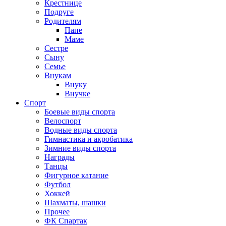
Крестнице
Подруге
Родителям
Папе
Маме
Сестре
Сыну
Семье
Внукам
Внуку
Внучке
Спорт
Боевые виды спорта
Велоспорт
Водные виды спорта
Гимнастика и акробатика
Зимние виды спорта
Награды
Танцы
Фигурное катание
Футбол
Хоккей
Шахматы, шашки
Прочее
ФК Спартак