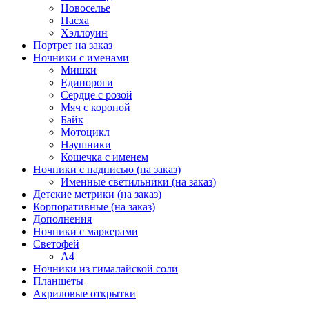
Новоселье
Пасха
Хэллоуин
Портрет на заказ
Ночники с именами
Мишки
Единороги
Сердце с розой
Мяч с короной
Байк
Мотоцикл
Наушники
Кошечка с именем
Ночники с надписью (на заказ)
Именные светильники (на заказ)
Детские метрики (на заказ)
Корпоративные (на заказ)
Дополнения
Ночники с маркерами
Светофей
А4
Ночники из гималайской соли
Планшеты
Акриловые открытки