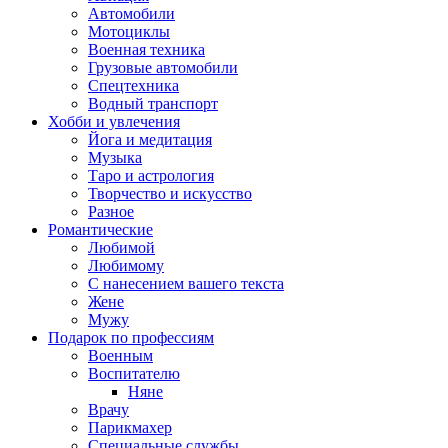
Автомобили
Мотоциклы
Военная техника
Грузовые автомобили
Спецтехника
Водный транспорт
Хобби и увлечения
Йога и медитация
Музыка
Таро и астрология
Творчество и искусство
Разное
Романтические
Любимой
Любимому
С нанесением вашего текста
Жене
Мужу
Подарок по профессиям
Военным
Воспитателю
Няне
Врачу
Парикмахер
Специальные службы