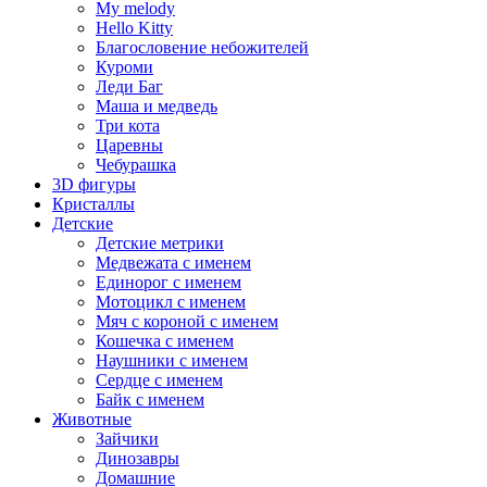
My melody
Hello Kitty
Благословение небожителей
Куроми
Леди Баг
Маша и медведь
Три кота
Царевны
Чебурашка
3D фигуры
Кристаллы
Детские
Детские метрики
Медвежата с именем
Единорог с именем
Мотоцикл с именем
Мяч с короной с именем
Кошечка с именем
Наушники с именем
Сердце с именем
Байк с именем
Животные
Зайчики
Динозавры
Домашние