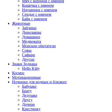
Мяч с короной с именем
Кошечка с именем
Наушники с именем
Сердце с именем
Байк с именем
Животные
Зайчики
Динозавры
Домашние
Медвежата
Морские обитатели
Совы
Сафари
Другие
Знаки Зодиака
Hello Kitty
Космос
Мотивационные
Ночники для родных и близких
Бабушке
Брату
Дедушке
Другу
Дочери
Крестнику