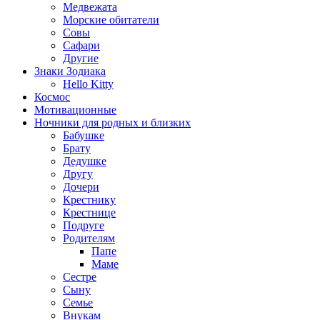
Медвежата
Морские обитатели
Совы
Сафари
Другие
Знаки Зодиака
Hello Kitty
Космос
Мотивационные
Ночники для родных и близких
Бабушке
Брату
Дедушке
Другу
Дочери
Крестнику
Крестнице
Подруге
Родителям
Папе
Маме
Сестре
Сыну
Семье
Внукам