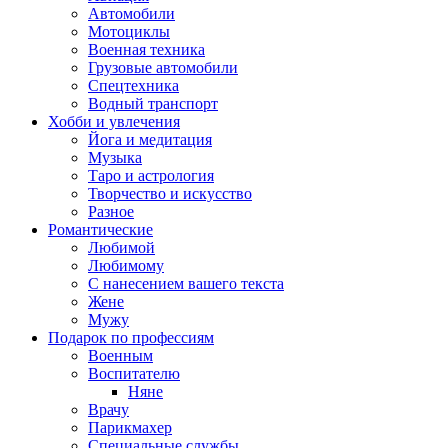
Автомобили
Мотоциклы
Военная техника
Грузовые автомобили
Спецтехника
Водный транспорт
Хобби и увлечения
Йога и медитация
Музыка
Таро и астрология
Творчество и искусство
Разное
Романтические
Любимой
Любимому
С нанесением вашего текста
Жене
Мужу
Подарок по профессиям
Военным
Воспитателю
Няне
Врачу
Парикмахер
Специальные службы