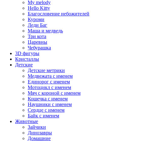
My melody
Hello Kitty
Благословение небожителей
Куроми
Леди Баг
Маша и медведь
Три кота
Царевны
Чебурашка
3D фигуры
Кристаллы
Детские
Детские метрики
Медвежата с именем
Единорог с именем
Мотоцикл с именем
Мяч с короной с именем
Кошечка с именем
Наушники с именем
Сердце с именем
Байк с именем
Животные
Зайчики
Динозавры
Домашние