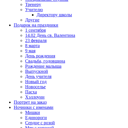
Тренеру
Учителю
Директору школы
Другие
Подарок на праздники
1 сентября
14.02 День св. Валентина
23 февраля
8 марта
9 мая
День рождения
Свадьба, годовщина
Рождение малыша
Выпускной
День учителя
Новый год
Новоселье
Пасха
Хэллоуин
Портрет на заказ
Ночники с именами
Мишки
Единороги
Сердце с розой
Мяч с короной