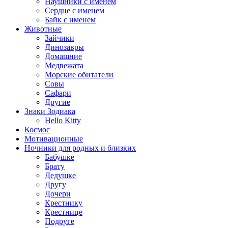
Наушники с именем
Сердце с именем
Байк с именем
Животные
Зайчики
Динозавры
Домашние
Медвежата
Морские обитатели
Совы
Сафари
Другие
Знаки Зодиака
Hello Kitty
Космос
Мотивационные
Ночники для родных и близких
Бабушке
Брату
Дедушке
Другу
Дочери
Крестнику
Крестнице
Подруге