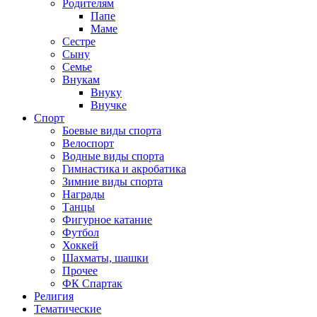
Родителям
Папе
Маме
Сестре
Сыну
Семье
Внукам
Внуку
Внучке
Спорт
Боевые виды спорта
Велоспорт
Водные виды спорта
Гимнастика и акробатика
Зимние виды спорта
Награды
Танцы
Фигурное катание
Футбол
Хоккей
Шахматы, шашки
Прочее
ФК Спартак
Религия
Тематические