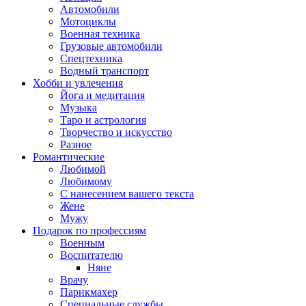
Автомобили
Мотоциклы
Военная техника
Грузовые автомобили
Спецтехника
Водный транспорт
Хобби и увлечения
Йога и медитация
Музыка
Таро и астрология
Творчество и искусство
Разное
Романтические
Любимой
Любимому
С нанесением вашего текста
Жене
Мужу
Подарок по профессиям
Военным
Воспитателю
Няне
Врачу
Парикмахер
Специальные службы