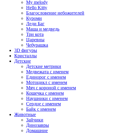
My melody
Hello Kitty
Благословение небожителей
Куроми
Леди Баг
Маша и медведь
Три кота
Царевны
Чебурашка
3D фигуры
Кристаллы
Детские
Детские метрики
Медвежата с именем
Единорог с именем
Мотоцикл с именем
Мяч с короной с именем
Кошечка с именем
Наушники с именем
Сердце с именем
Байк с именем
Животные
Зайчики
Динозавры
Домашние