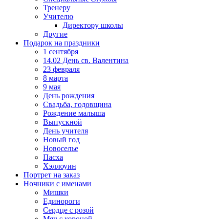
Тренеру
Учителю
Директору школы
Другие
Подарок на праздники
1 сентября
14.02 День св. Валентина
23 февраля
8 марта
9 мая
День рождения
Свадьба, годовщина
Рождение малыша
Выпускной
День учителя
Новый год
Новоселье
Пасха
Хэллоуин
Портрет на заказ
Ночники с именами
Мишки
Единороги
Сердце с розой
Мяч с короной