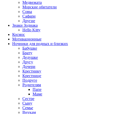
Медвежата
Морские обитатели
Совы
Сафари
Другие
Знаки Зодиака
Hello Kitty
Космос
Мотивационные
Ночники для родных и близких
Бабушке
Брату
Дедушке
Другу
Дочери
Крестнику
Крестнице
Подруге
Родителям
Папе
Маме
Сестре
Сыну
Семье
Внукам