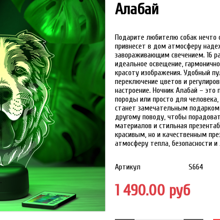
Алабай
Подарите любителю собак нечто о
привнесет в дом атмосферу надеж
завораживающим свечением. 16 р
идеальное освещение, гармоничн
красоту изображения. Удобный пу
переключение цветов и регулиров
настроение. Ночник Алабай – это
породы или просто для человека,
станет замечательным подарком 
другому поводу, чтобы порадоват
материалов и стильная презентаб
красивым, но и качественным пре
атмосферу тепла, безопасности и
Артикул
S664
1 490.00 руб