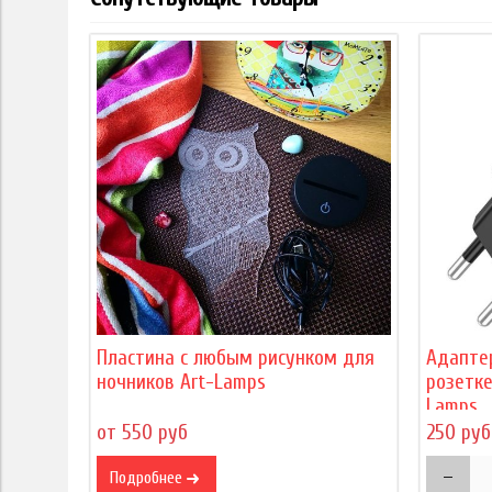
Пластина с любым рисунком для
Адапте
ночников Art-Lamps
розетке
Lamps
от 550 руб
250 руб
Подробнее