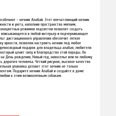
собенное – ночник Алабай. Этот впечатляющий ночник
ности и уюта, наполнив пространство мягким,
азноцветных режимов подсветки позволят создать
о вписывающееся в любой интерьер и подчеркивающее
льт дистанционного управления обеспечит легкое
ку яркости, позволяя настроить ночник под любое
 превосходный подарок для владельца алабая, любителя
 который ценит силу и благородство этой породы. Он
на День рождения, Новый год, новоселье или по любому
ь дорогого человека. Четкий рисунок, высокое качество
ельная упаковка делают этот ночник не только
зентом. Подарите ночник Алабай и создайте в доме
 любви к этим великолепным собакам.