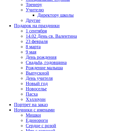
Тренеру
Учителю
Директору школы
Другие
Подарок на праздники
1 сентября
14.02 День св. Валентина
23 февраля
8 марта
9 мая
День рождения
Свадьба, годовщина
Рождение малыша
Выпускной
День учителя
Новый год
Новоселье
Пасха
Хэллоуин
Портрет на заказ
Ночники с именами
Мишки
Единороги
Сердце с розой
Мяч с короной