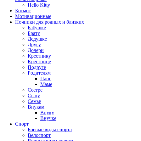
Hello Kitty
Космос
Мотивационные
Ночники для родных и близких
Бабушке
Брату
Дедушке
Другу
Дочери
Крестнику
Крестнице
Подруге
Родителям
Папе
Маме
Сестре
Сыну
Семье
Внукам
Внуку
Внучке
Спорт
Боевые виды спорта
Велоспорт
Водные виды спорта