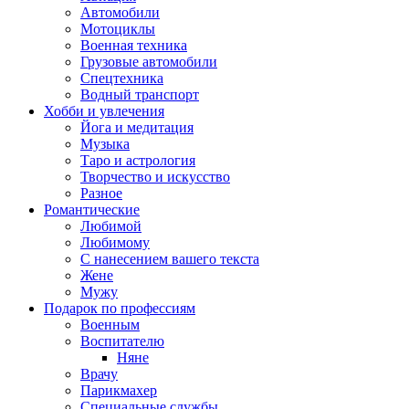
Автомобили
Мотоциклы
Военная техника
Грузовые автомобили
Спецтехника
Водный транспорт
Хобби и увлечения
Йога и медитация
Музыка
Таро и астрология
Творчество и искусство
Разное
Романтические
Любимой
Любимому
С нанесением вашего текста
Жене
Мужу
Подарок по профессиям
Военным
Воспитателю
Няне
Врачу
Парикмахер
Специальные службы