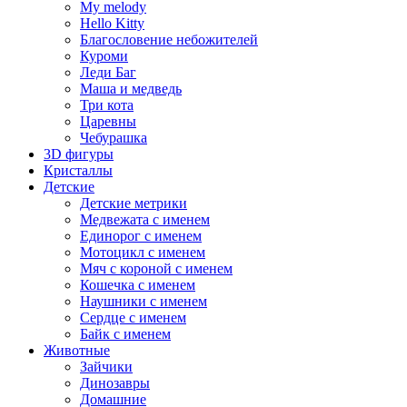
My melody
Hello Kitty
Благословение небожителей
Куроми
Леди Баг
Маша и медведь
Три кота
Царевны
Чебурашка
3D фигуры
Кристаллы
Детские
Детские метрики
Медвежата с именем
Единорог с именем
Мотоцикл с именем
Мяч с короной с именем
Кошечка с именем
Наушники с именем
Сердце с именем
Байк с именем
Животные
Зайчики
Динозавры
Домашние