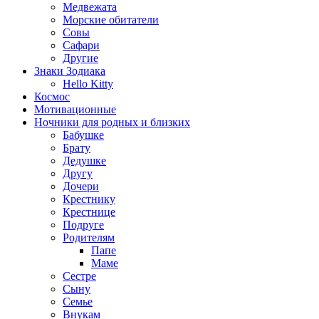
Медвежата
Морские обитатели
Совы
Сафари
Другие
Знаки Зодиака
Hello Kitty
Космос
Мотивационные
Ночники для родных и близких
Бабушке
Брату
Дедушке
Другу
Дочери
Крестнику
Крестнице
Подруге
Родителям
Папе
Маме
Сестре
Сыну
Семье
Внукам