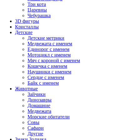
Три кота
Царевны
Чебурашка
3D фигуры
Кристаллы
Детские
Детские метрики
Медвежата с именем
Единорог с именем
Мотоцикл с именем
Мяч с короной с именем
Кошечка с именем
Наушники с именем
Сердце с именем
Байк с именем
Животные
Зайчики
Динозавры
Домашние
Медвежата
Морские обитатели
Совы
Сафари
Другие
Знаки Зодиака