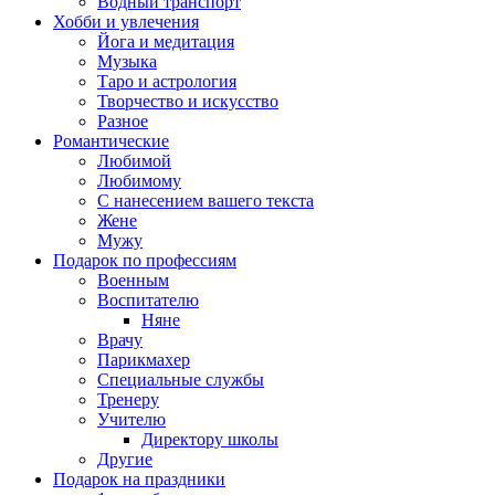
Водный транспорт
Хобби и увлечения
Йога и медитация
Музыка
Таро и астрология
Творчество и искусство
Разное
Романтические
Любимой
Любимому
С нанесением вашего текста
Жене
Мужу
Подарок по профессиям
Военным
Воспитателю
Няне
Врачу
Парикмахер
Специальные службы
Тренеру
Учителю
Директору школы
Другие
Подарок на праздники