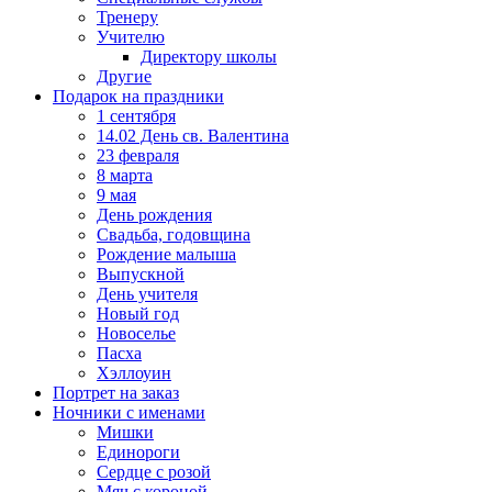
Тренеру
Учителю
Директору школы
Другие
Подарок на праздники
1 сентября
14.02 День св. Валентина
23 февраля
8 марта
9 мая
День рождения
Свадьба, годовщина
Рождение малыша
Выпускной
День учителя
Новый год
Новоселье
Пасха
Хэллоуин
Портрет на заказ
Ночники с именами
Мишки
Единороги
Сердце с розой
Мяч с короной