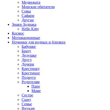
Медвежата
Морские обитатели
Совы
Сафари
Другие
Знаки Зодиака
Hello Kitty
Космос
Мотивационные
Ночники для родных и близких
Бабушке
Брату
Дедушке
Другу
Дочери
Крестнику
Крестнице
Подруге
Родителям
Папе
Маме
Сестре
Сыну
Семье
Внукам