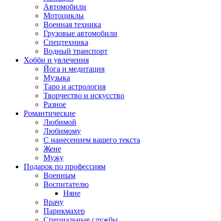
Автомобили
Мотоциклы
Военная техника
Грузовые автомобили
Спецтехника
Водный транспорт
Хобби и увлечения
Йога и медитация
Музыка
Таро и астрология
Творчество и искусство
Разное
Романтические
Любимой
Любимому
С нанесением вашего текста
Жене
Мужу
Подарок по профессиям
Военным
Воспитателю
Няне
Врачу
Парикмахер
Специальные службы