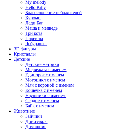
My melody
Hello Kitty
Благословение небожителей
Куроми
Леди Баг
Маша и медведь
Три кота
Царевны
Чебурашка
3D фигуры
Кристаллы
Детские
Детские метрики
Медвежата с именем
Единорог с именем
Мотоцикл с именем
Мяч с короной с именем
Кошечка с именем
Наушники с именем
Сердце с именем
Байк с именем
Животные
Зайчики
Динозавры
Домашние