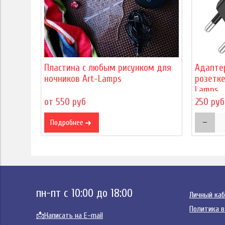
Пластина с любым рисунком для
Адапте
ночников Art-Lamps
розетке
Lamps
от 550 руб
250 руб
Подробнее
пн-пт с 10:00 до 18:00
Личный ка
Политика в
📩
Написать на E-mail