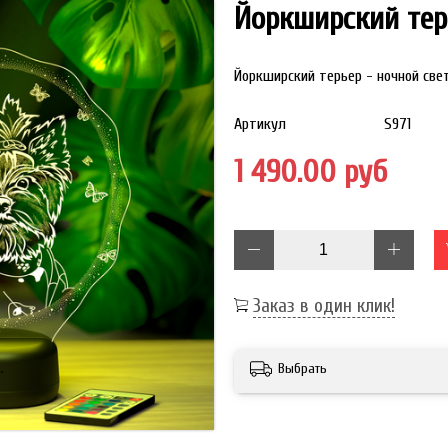
Йоркширский тер
Йоркширский терьер - ночной све
Артикул
S971
1 490.00 руб
Заказ в один клик!
Выбрать