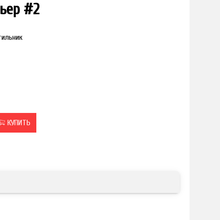
ьер #2
тильник
КУПИТЬ