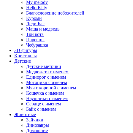
My melody
Hello Kitty
Благословение небожителей
Куроми
Леди Баг
Маша и медведь
Три кота
Царевны
Чебурашка
3D фигуры
Кристаллы
Детские
Детские метрики
Медвежата с именем
Единорог с именем
Мотоцикл с именем
Мяч с короной с именем
Кошечка с именем
Наушники с именем
Сердце с именем
Байк с именем
Животные
Зайчики
Динозавры
Домашние