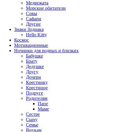
Медвежата
Морские обитатели
Совы
Сафари
Другие
Знаки Зодиака
Hello Kitty
Космос
Мотивационные
Ночники для родных и близких
Бабушке
Брату
Дедушке
Другу
Дочери
Крестнику
Крестнице
Подруге
Родителям
Папе
Маме
Сестре
Сыну
Семье
Внукам