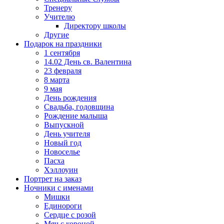
Тренеру
Учителю
Директору школы
Другие
Подарок на праздники
1 сентября
14.02 День св. Валентина
23 февраля
8 марта
9 мая
День рождения
Свадьба, годовщина
Рождение малыша
Выпускной
День учителя
Новый год
Новоселье
Пасха
Хэллоуин
Портрет на заказ
Ночники с именами
Мишки
Единороги
Сердце с розой
Мяч с короной