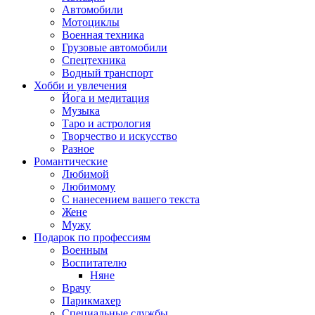
Автомобили
Мотоциклы
Военная техника
Грузовые автомобили
Спецтехника
Водный транспорт
Хобби и увлечения
Йога и медитация
Музыка
Таро и астрология
Творчество и искусство
Разное
Романтические
Любимой
Любимому
С нанесением вашего текста
Жене
Мужу
Подарок по профессиям
Военным
Воспитателю
Няне
Врачу
Парикмахер
Специальные службы