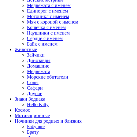
Медвежата с именем
Единорог с именем
Мотоцикл с именем
Мяч с короной с именем
Кошечка с именем
Наушники с именем
Сердце с именем
Байк с именем
Животные
Зайчики
Динозавры
Домашние
Медвежата
Морские обитатели
Совы
Сафари
Другие
Знаки Зодиака
Hello Kitty
Космос
Мотивационные
Ночники для родных и близких
Бабушке
Брату