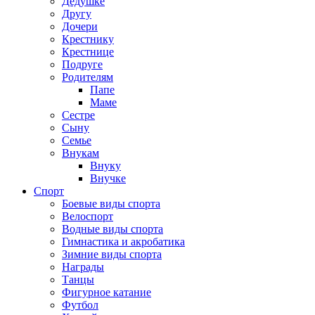
Дедушке
Другу
Дочери
Крестнику
Крестнице
Подруге
Родителям
Папе
Маме
Сестре
Сыну
Семье
Внукам
Внуку
Внучке
Спорт
Боевые виды спорта
Велоспорт
Водные виды спорта
Гимнастика и акробатика
Зимние виды спорта
Награды
Танцы
Фигурное катание
Футбол