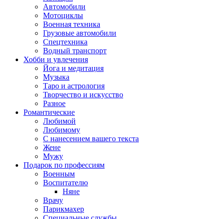
Автомобили
Мотоциклы
Военная техника
Грузовые автомобили
Спецтехника
Водный транспорт
Хобби и увлечения
Йога и медитация
Музыка
Таро и астрология
Творчество и искусство
Разное
Романтические
Любимой
Любимому
С нанесением вашего текста
Жене
Мужу
Подарок по профессиям
Военным
Воспитателю
Няне
Врачу
Парикмахер
Специальные службы