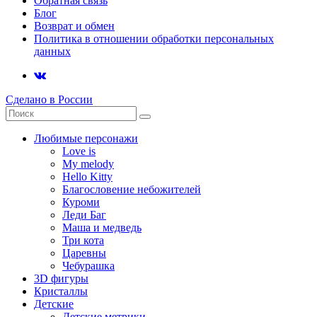
Обратная связь
Блог
Возврат и обмен
Политика в отношении обработки персональных
данных
Сделано в России
Любимые персонажи
Love is
My melody
Hello Kitty
Благословение небожителей
Куроми
Леди Баг
Маша и медведь
Три кота
Царевны
Чебурашка
3D фигуры
Кристаллы
Детские
Детские метрики