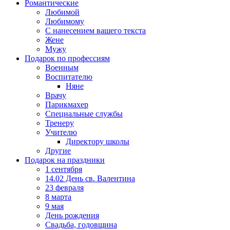
Романтические
Любимой
Любимому
С нанесением вашего текста
Жене
Мужу
Подарок по профессиям
Военным
Воспитателю
Няне
Врачу
Парикмахер
Специальные службы
Тренеру
Учителю
Директору школы
Другие
Подарок на праздники
1 сентября
14.02 День св. Валентина
23 февраля
8 марта
9 мая
День рождения
Свадьба, годовщина