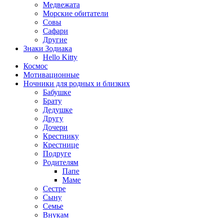
Медвежата
Морские обитатели
Совы
Сафари
Другие
Знаки Зодиака
Hello Kitty
Космос
Мотивационные
Ночники для родных и близких
Бабушке
Брату
Дедушке
Другу
Дочери
Крестнику
Крестнице
Подруге
Родителям
Папе
Маме
Сестре
Сыну
Семье
Внукам