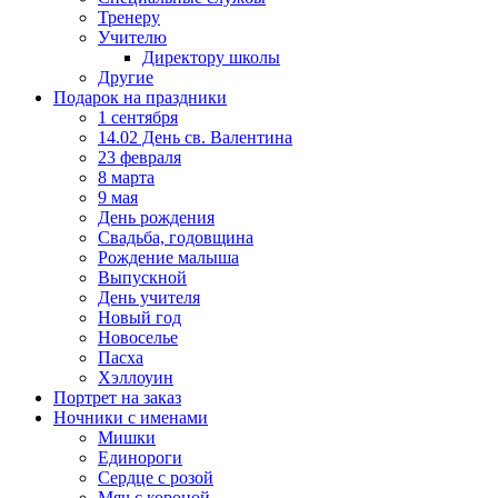
Тренеру
Учителю
Директору школы
Другие
Подарок на праздники
1 сентября
14.02 День св. Валентина
23 февраля
8 марта
9 мая
День рождения
Свадьба, годовщина
Рождение малыша
Выпускной
День учителя
Новый год
Новоселье
Пасха
Хэллоуин
Портрет на заказ
Ночники с именами
Мишки
Единороги
Сердце с розой
Мяч с короной