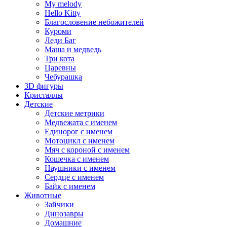
My melody
Hello Kitty
Благословение небожителей
Куроми
Леди Баг
Маша и медведь
Три кота
Царевны
Чебурашка
3D фигуры
Кристаллы
Детские
Детские метрики
Медвежата с именем
Единорог с именем
Мотоцикл с именем
Мяч с короной с именем
Кошечка с именем
Наушники с именем
Сердце с именем
Байк с именем
Животные
Зайчики
Динозавры
Домашние