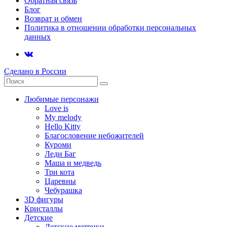
Обратная связь
Блог
Возврат и обмен
Политика в отношении обработки персональных
данных
Сделано в России
Любимые персонажи
Love is
My melody
Hello Kitty
Благословение небожителей
Куроми
Леди Баг
Маша и медведь
Три кота
Царевны
Чебурашка
3D фигуры
Кристаллы
Детские
Детские метрики