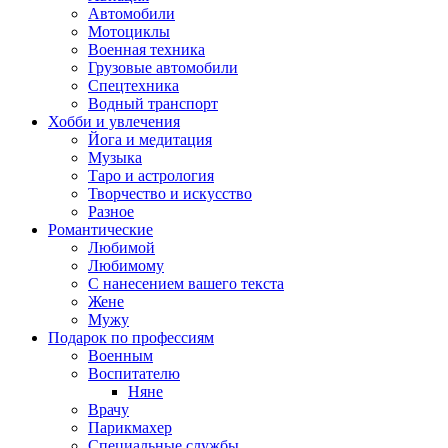
Автомобили
Мотоциклы
Военная техника
Грузовые автомобили
Спецтехника
Водный транспорт
Хобби и увлечения
Йога и медитация
Музыка
Таро и астрология
Творчество и искусство
Разное
Романтические
Любимой
Любимому
С нанесением вашего текста
Жене
Мужу
Подарок по профессиям
Военным
Воспитателю
Няне
Врачу
Парикмахер
Специальные службы