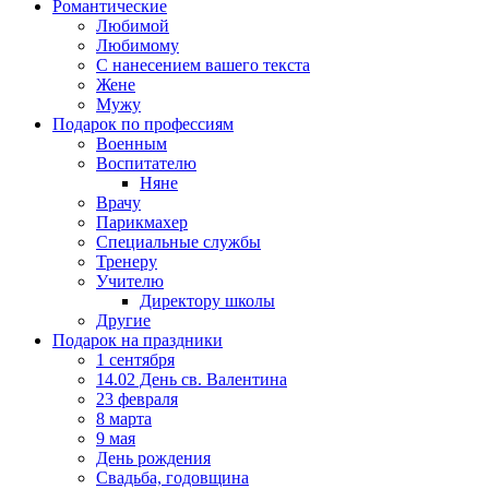
Романтические
Любимой
Любимому
С нанесением вашего текста
Жене
Мужу
Подарок по профессиям
Военным
Воспитателю
Няне
Врачу
Парикмахер
Специальные службы
Тренеру
Учителю
Директору школы
Другие
Подарок на праздники
1 сентября
14.02 День св. Валентина
23 февраля
8 марта
9 мая
День рождения
Свадьба, годовщина