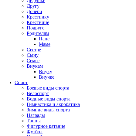
Дедушке
Другу
Дочери
Крестнику
Крестнице
Подруге
Родителям
Папе
Маме
Сестре
Сыну
Семье
Внукам
Внуку
Внучке
Спорт
Боевые виды спорта
Велоспорт
Водные виды спорта
Гимнастика и акробатика
Зимние виды спорта
Награды
Танцы
Фигурное катание
Футбол