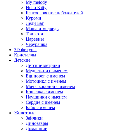
My melody
Hello Kitty
Благословение небожителей
Куроми
Леди Баг
Маша и медведь
Три кота
Царевны
Чебурашка
3D фигуры
Кристаллы
Детские
Детские метрики
Медвежата с именем
Единорог с именем
Мотоцикл с именем
Мяч с короной с именем
Кошечка с именем
Наушники с именем
Сердце с именем
Байк с именем
Животные
Зайчики
Динозавры
Домашние