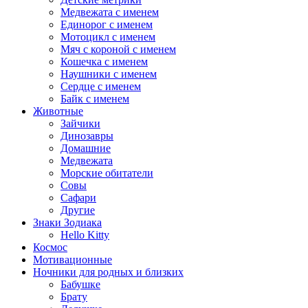
Медвежата с именем
Единорог с именем
Мотоцикл с именем
Мяч с короной с именем
Кошечка с именем
Наушники с именем
Сердце с именем
Байк с именем
Животные
Зайчики
Динозавры
Домашние
Медвежата
Морские обитатели
Совы
Сафари
Другие
Знаки Зодиака
Hello Kitty
Космос
Мотивационные
Ночники для родных и близких
Бабушке
Брату