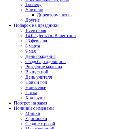
Тренеру
Учителю
Директору школы
Другие
Подарок на праздники
1 сентября
14.02 День св. Валентина
23 февраля
8 марта
9 мая
День рождения
Свадьба, годовщина
Рождение малыша
Выпускной
День учителя
Новый год
Новоселье
Пасха
Хэллоуин
Портрет на заказ
Ночники с именами
Мишки
Единороги
Сердце с розой
Мяч с короной