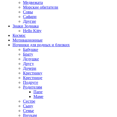
Медвежата
Морские обитатели
Совы
Сафари
Другие
Знаки Зодиака
Hello Kitty
Космос
Мотивационные
Ночники для родных и близких
Бабушке
Брату
Дедушке
Другу
Дочери
Крестнику
Крестнице
Подруге
Родителям
Папе
Маме
Сестре
Сыну
Семье
Внукам