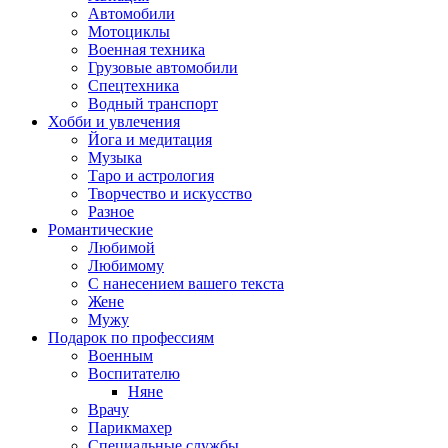
Автомобили
Мотоциклы
Военная техника
Грузовые автомобили
Спецтехника
Водный транспорт
Хобби и увлечения
Йога и медитация
Музыка
Таро и астрология
Творчество и искусство
Разное
Романтические
Любимой
Любимому
С нанесением вашего текста
Жене
Мужу
Подарок по профессиям
Военным
Воспитателю
Няне
Врачу
Парикмахер
Специальные службы