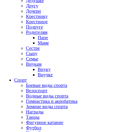
Дедушке
Другу
Дочери
Крестнику
Крестнице
Подруге
Родителям
Папе
Маме
Сестре
Сыну
Семье
Внукам
Внуку
Внучке
Спорт
Боевые виды спорта
Велоспорт
Водные виды спорта
Гимнастика и акробатика
Зимние виды спорта
Награды
Танцы
Фигурное катание
Футбол