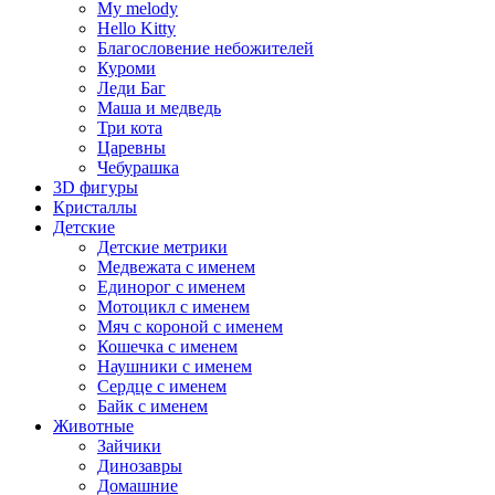
My melody
Hello Kitty
Благословение небожителей
Куроми
Леди Баг
Маша и медведь
Три кота
Царевны
Чебурашка
3D фигуры
Кристаллы
Детские
Детские метрики
Медвежата с именем
Единорог с именем
Мотоцикл с именем
Мяч с короной с именем
Кошечка с именем
Наушники с именем
Сердце с именем
Байк с именем
Животные
Зайчики
Динозавры
Домашние