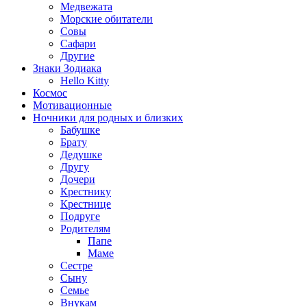
Медвежата
Морские обитатели
Совы
Сафари
Другие
Знаки Зодиака
Hello Kitty
Космос
Мотивационные
Ночники для родных и близких
Бабушке
Брату
Дедушке
Другу
Дочери
Крестнику
Крестнице
Подруге
Родителям
Папе
Маме
Сестре
Сыну
Семье
Внукам