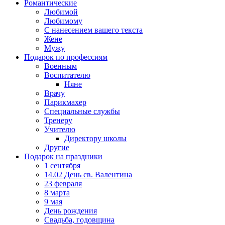
Романтические
Любимой
Любимому
С нанесением вашего текста
Жене
Мужу
Подарок по профессиям
Военным
Воспитателю
Няне
Врачу
Парикмахер
Специальные службы
Тренеру
Учителю
Директору школы
Другие
Подарок на праздники
1 сентября
14.02 День св. Валентина
23 февраля
8 марта
9 мая
День рождения
Свадьба, годовщина