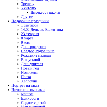
Тренеру
Учителю
Директору школы
Другие
Подарок на праздники
1 сентября
14.02 День св. Валентина
23 февраля
8 марта
9 мая
День рождения
Свадьба, годовщина
Рождение малыша
Выпускной
День учителя
Новый год
Новоселье
Пасха
Хэллоуин
Портрет на заказ
Ночники с именами
Мишки
Единороги
Сердце с розой
Мяч с короной