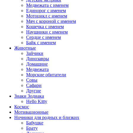
Медвежата с именем
Единорог с именем
Мотоцикл с именем
Мяч с короной с именем
Кошечка с именем
Наушники с именем
Сердце с именем
Байк с именем
Животные
Зайчики
Динозавры
Домашние
Медвежата
Морские обитатели
Совы
Сафари
Другие
Знаки Зодиака
Hello Kitty
Космос
Мотивационные
Ночники для родных и близких
Бабушке
Брату