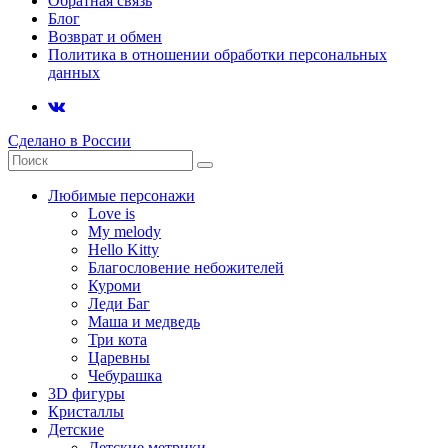
Обратная связь
Блог
Возврат и обмен
Политика в отношении обработки персональных
данных
Сделано в России
Любимые персонажи
Love is
My melody
Hello Kitty
Благословение небожителей
Куроми
Леди Баг
Маша и медведь
Три кота
Царевны
Чебурашка
3D фигуры
Кристаллы
Детские
Детские метрики