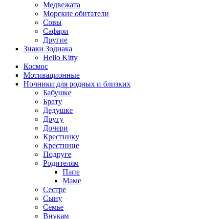
Медвежата
Морские обитатели
Совы
Сафари
Другие
Знаки Зодиака
Hello Kitty
Космос
Мотивационные
Ночники для родных и близких
Бабушке
Брату
Дедушке
Другу
Дочери
Крестнику
Крестнице
Подруге
Родителям
Папе
Маме
Сестре
Сыну
Семье
Внукам