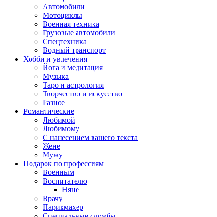
Автомобили
Мотоциклы
Военная техника
Грузовые автомобили
Спецтехника
Водный транспорт
Хобби и увлечения
Йога и медитация
Музыка
Таро и астрология
Творчество и искусство
Разное
Романтические
Любимой
Любимому
С нанесением вашего текста
Жене
Мужу
Подарок по профессиям
Военным
Воспитателю
Няне
Врачу
Парикмахер
Специальные службы