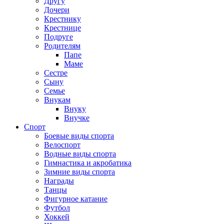
Другу
Дочери
Крестнику
Крестнице
Подруге
Родителям
Папе
Маме
Сестре
Сыну
Семье
Внукам
Внуку
Внучке
Спорт
Боевые виды спорта
Велоспорт
Водные виды спорта
Гимнастика и акробатика
Зимние виды спорта
Награды
Танцы
Фигурное катание
Футбол
Хоккей