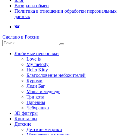
Блог
Возврат и обмен
Политика в отношении обработки персональных
данных
Сделано в России
Любимые персонажи
Love is
My melody
Hello Kitty
Благословение небожителей
Куроми
Леди Баг
Маша и медведь
Три кота
Царевны
Чебурашка
3D фигуры
Кристаллы
Детские
Детские метрики
Медвежата с именем