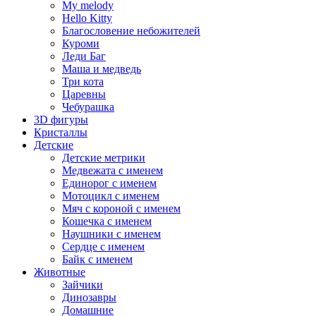
My melody
Hello Kitty
Благословение небожителей
Куроми
Леди Баг
Маша и медведь
Три кота
Царевны
Чебурашка
3D фигуры
Кристаллы
Детские
Детские метрики
Медвежата с именем
Единорог с именем
Мотоцикл с именем
Мяч с короной с именем
Кошечка с именем
Наушники с именем
Сердце с именем
Байк с именем
Животные
Зайчики
Динозавры
Домашние