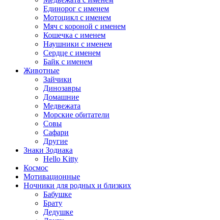
Единорог с именем
Мотоцикл с именем
Мяч с короной с именем
Кошечка с именем
Наушники с именем
Сердце с именем
Байк с именем
Животные
Зайчики
Динозавры
Домашние
Медвежата
Морские обитатели
Совы
Сафари
Другие
Знаки Зодиака
Hello Kitty
Космос
Мотивационные
Ночники для родных и близких
Бабушке
Брату
Дедушке