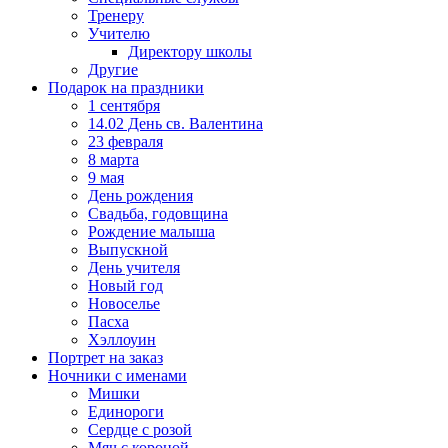
Тренеру
Учителю
Директору школы
Другие
Подарок на праздники
1 сентября
14.02 День св. Валентина
23 февраля
8 марта
9 мая
День рождения
Свадьба, годовщина
Рождение малыша
Выпускной
День учителя
Новый год
Новоселье
Пасха
Хэллоуин
Портрет на заказ
Ночники с именами
Мишки
Единороги
Сердце с розой
Мяч с короной