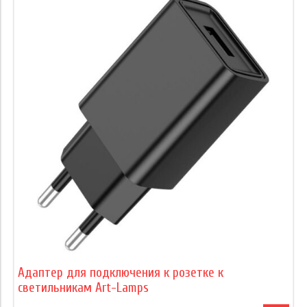
Адаптер для подключения к розетке к
светильникам Art-Lamps