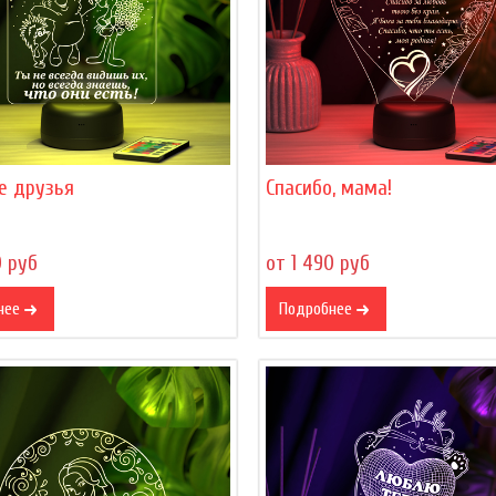
е друзья
Спасибо, мама!
0 руб
от 1 490 руб
нее
Подробнее