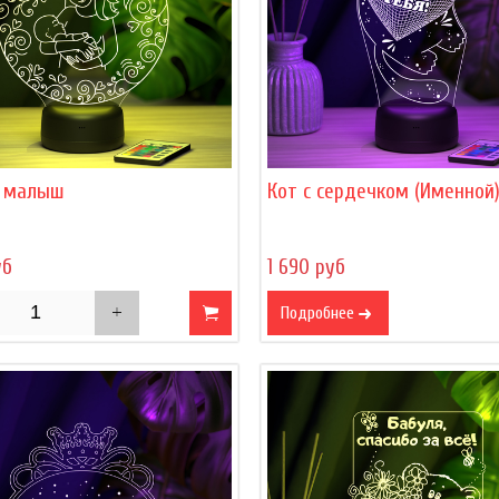
 малыш
Кот с сердечком (Именной
уб
1 690 руб
Подробнее