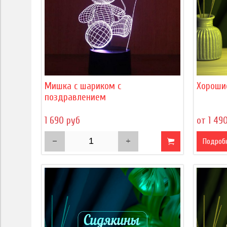
Мишка с шариком с
Хороши
поздравлением
1 690 руб
от 1 49
Подроб