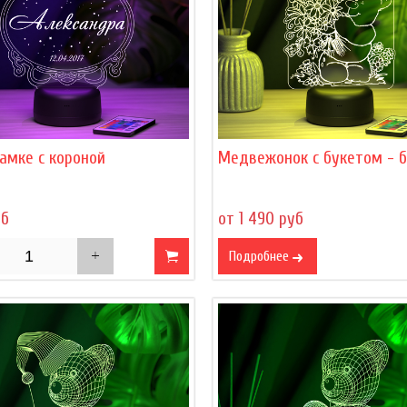
амке с короной
Медвежонок с букетом - 
уб
от 1 490 руб
Подробнее