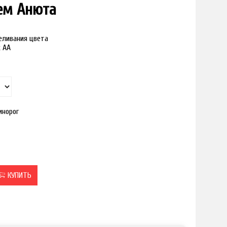
ем Анюта
реливания цвета
к АА
инорог
КУПИТЬ