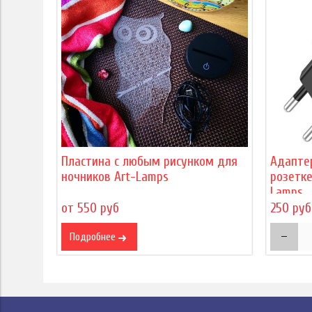
Пластина с любым рисунком для
Адапте
ночников Art-Lamps
розетке
Lamps
от 550 руб
250 руб
Подробнее